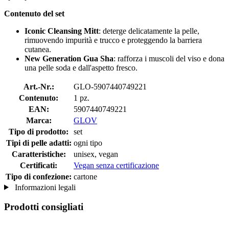
Contenuto del set
Iconic Cleansing Mitt
: deterge delicatamente la pelle,
rimuovendo impurità e trucco e proteggendo la barriera
cutanea.
New Generation Gua Sha
: rafforza i muscoli del viso e dona
una pelle soda e dall'aspetto fresco.
Art.-Nr.:
GLO-5907440749221
Contenuto:
1 pz.
EAN:
5907440749221
Marca:
GLOV
Tipo di prodotto:
set
Tipi di pelle adatti:
ogni tipo
Caratteristiche:
unisex, vegan
Certificati:
Vegan senza certificazione
Tipo di confezione:
cartone
Informazioni legali
Prodotti consigliati