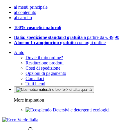
al menù principale
al contenuto
al carrello
100% cosmetici naturali
Italia: spedizione standard gratuita
a partire da € 49,90
Almeno 1 campioncino gratuito
con ogni ordine
Aiuto
Dov'è il mio ordine?
Restituzione prodotti
Costi di spedizione
Opzioni di pagamento
Contattaci
Tutti i temi
More inspiration
Detersivi e detergenti ecologici