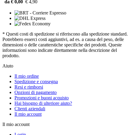
da € 0,00
€ 4,90
* Questi costi di spedizione si riferiscono alla spedizione standard.
Potrebbero esserci costi aggiuntivi, ad es. a causa del peso, delle
dimensioni o delle caratterstiche specifiche dei prodotti. Queste
informazioni sono indicate direttamente nella descrizione del
prodotto.
Aiuto
Il mio ordine
Spedizione e consegna
Resi e rimborsi
Opzioni di pagamento
Promozioni e buoni acquisto
Hai bisogno di ulteriore aiuto?
Clienti aziendali
Il mio account
Il mio account
Login