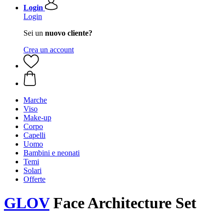
Login
Login
Sei un
nuovo cliente?
Crea un account
Marche
Viso
Make-up
Corpo
Capelli
Uomo
Bambini e neonati
Temi
Solari
Offerte
GLOV
Face Architecture Set