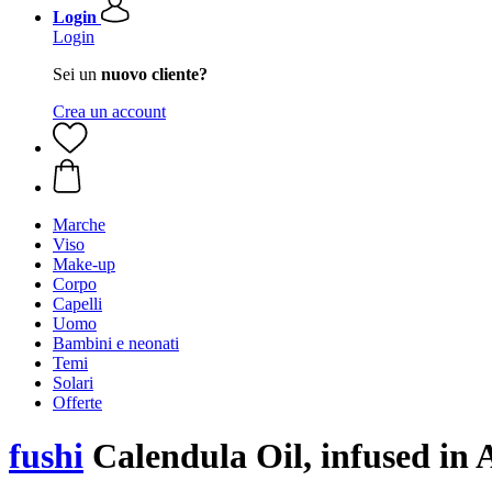
Login
Login
Sei un
nuovo cliente?
Crea un account
Marche
Viso
Make-up
Corpo
Capelli
Uomo
Bambini e neonati
Temi
Solari
Offerte
fushi
Calendula Oil, infused in 