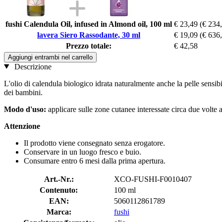
fushi Calendula Oil, infused in Almond oil, 100 ml
€ 23,49
(€ 234,
lavera Siero Rassodante, 30 ml
€ 19,09
(€ 636,
Prezzo totale:
€ 42,58
Aggiungi entrambi nel carrello
Descrizione
L'olio di calendula biologico idrata naturalmente anche la pelle sensibi
dei bambini.
Modo d'uso:
applicare sulle zone cutanee interessate circa due volte 
Attenzione
Il prodotto viene consegnato senza erogatore.
Conservare in un luogo fresco e buio.
Consumare entro 6 mesi dalla prima apertura.
Art.-Nr.:
XCO-FUSHI-F0010407
Contenuto:
100 ml
EAN:
5060112861789
Marca:
fushi