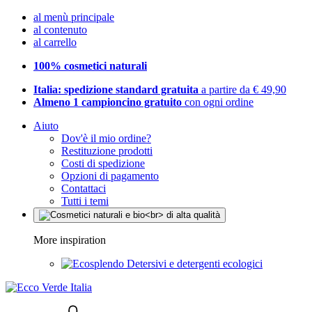
al menù principale
al contenuto
al carrello
100% cosmetici naturali
Italia: spedizione standard gratuita
a partire da € 49,90
Almeno 1 campioncino gratuito
con ogni ordine
Aiuto
Dov'è il mio ordine?
Restituzione prodotti
Costi di spedizione
Opzioni di pagamento
Contattaci
Tutti i temi
More inspiration
Detersivi e detergenti ecologici