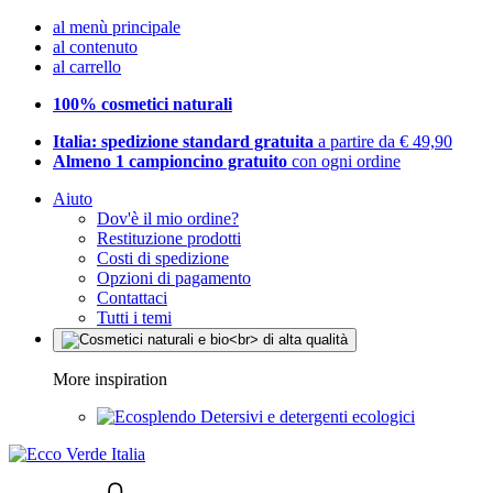
al menù principale
al contenuto
al carrello
100% cosmetici naturali
Italia: spedizione standard gratuita
a partire da € 49,90
Almeno 1 campioncino gratuito
con ogni ordine
Aiuto
Dov'è il mio ordine?
Restituzione prodotti
Costi di spedizione
Opzioni di pagamento
Contattaci
Tutti i temi
More inspiration
Detersivi e detergenti ecologici