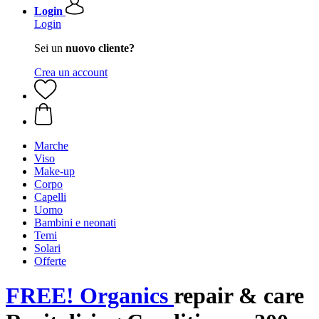
Login
Login
Sei un
nuovo cliente?
Crea un account
Marche
Viso
Make-up
Corpo
Capelli
Uomo
Bambini e neonati
Temi
Solari
Offerte
FREE! Organics
repair & care