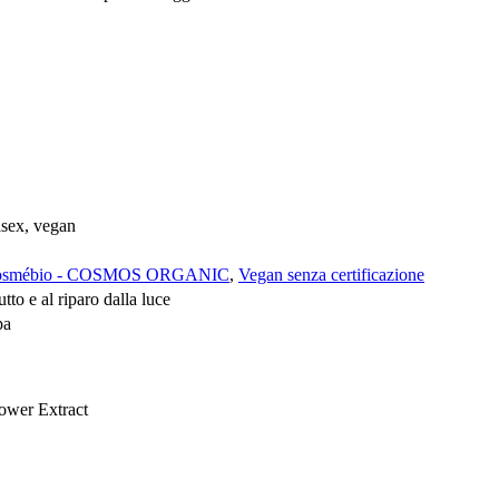
isex, vegan
osmébio - COSMOS ORGANIC
,
Vegan senza certificazione
tto e al riparo dalla luce
pa
lower Extract