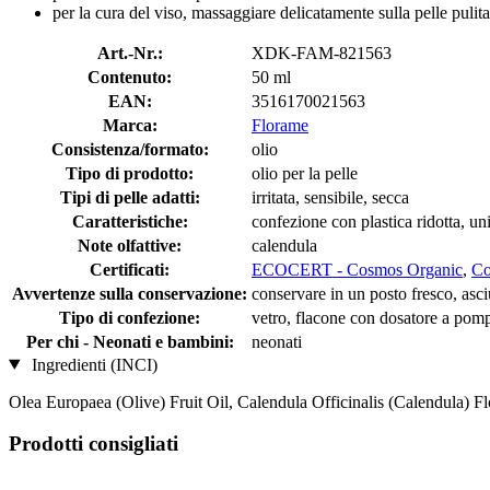
per la cura del viso, massaggiare delicatamente sulla pelle pulita
Art.-Nr.:
XDK-FAM-821563
Contenuto:
50 ml
EAN:
3516170021563
Marca:
Florame
Consistenza/formato:
olio
Tipo di prodotto:
olio per la pelle
Tipi di pelle adatti:
irritata, sensibile, secca
Caratteristiche:
confezione con plastica ridotta, un
Note olfattive:
calendula
Certificati:
ECOCERT - Cosmos Organic
,
C
Avvertenze sulla conservazione:
conservare in un posto fresco, asciu
Tipo di confezione:
vetro, flacone con dosatore a pom
Per chi - Neonati e bambini:
neonati
Ingredienti (INCI)
Olea Europaea (Olive) Fruit Oil, Calendula Officinalis (Calendula) F
Prodotti consigliati