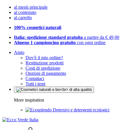
al menù principale
al contenuto
al carrello
100% cosmetici naturali
Italia: spedizione standard gratuita
a partire da € 49,90
Almeno 1 campioncino gratuito
con ogni ordine
Aiuto
Dov'è il mio ordine?
Restituzione prodotti
Costi di spedizione
Opzioni di pagamento
Contattaci
Tutti i temi
More inspiration
Detersivi e detergenti ecologici