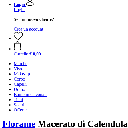
Login
Login
Sei un
nuovo cliente?
Crea un account
Carrello
€ 0,00
Marche
Viso
Make-up
Corpo
Capelli
Uomo
Bambini e neonati
Temi
Solari
Offerte
Florame
Macerato di Calendula 