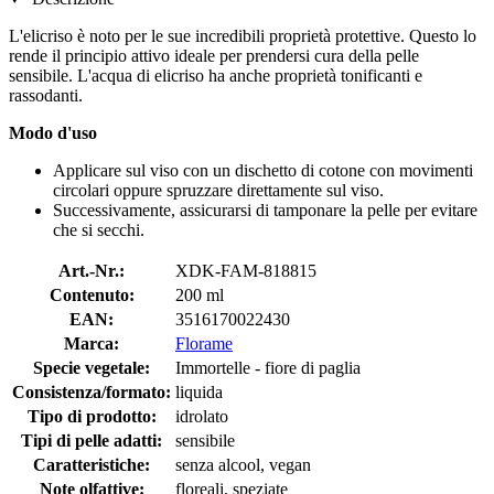
L'elicriso è noto per le sue incredibili proprietà protettive. Questo lo
rende il principio attivo ideale per prendersi cura della pelle
sensibile. L'acqua di elicriso ha anche proprietà tonificanti e
rassodanti.
Modo d'uso
Applicare sul viso con un dischetto di cotone con movimenti
circolari oppure spruzzare direttamente sul viso.
Successivamente, assicurarsi di tamponare la pelle per evitare
che si secchi.
Art.-Nr.:
XDK-FAM-818815
Contenuto:
200 ml
EAN:
3516170022430
Marca:
Florame
Specie vegetale:
Immortelle - fiore di paglia
Consistenza/formato:
liquida
Tipo di prodotto:
idrolato
Tipi di pelle adatti:
sensibile
Caratteristiche:
senza alcool, vegan
Note olfattive:
floreali, speziate