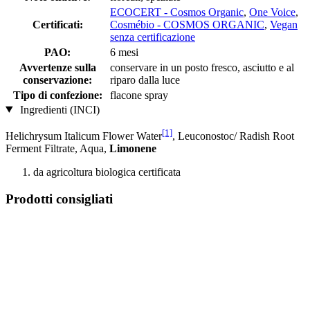
ECOCERT - Cosmos Organic
,
One Voice
,
Certificati:
Cosmébio - COSMOS ORGANIC
,
Vegan
senza certificazione
PAO:
6 mesi
Avvertenze sulla
conservare in un posto fresco, asciutto e al
conservazione:
riparo dalla luce
Tipo di confezione:
flacone spray
Ingredienti (INCI)
[1]
Helichrysum Italicum Flower Water
, Leuconostoc/ Radish Root
Ferment Filtrate, Aqua,
Limonene
da agricoltura biologica certificata
Prodotti consigliati