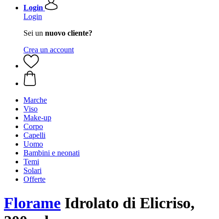
Login
Login
Sei un
nuovo cliente?
Crea un account
Marche
Viso
Make-up
Corpo
Capelli
Uomo
Bambini e neonati
Temi
Solari
Offerte
Florame
Idrolato di Elicriso,