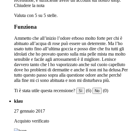
recensione, è sufficiente avere un account sul nostro shop.
Chiudere la nota
Valuta con 5 su 5 stelle.
Funziona
Ammetto che all’inizio l’odore erboso molto forte per chi è
abituato all’acqua di rose può essere un deterrente. Ma l’ho
usato tutto fino all’ultima goccia e posso dire che fra tutti gli
idrolati che ho provato questo sulla mia pelle mista ma molto
sensibile e facile agli arrossamenti è il migliore. Lenisce
davvero tanto che l ho vaporizzato anche sul cuoio capelluto
dove ho problemi di dermatite e anche lì non mi ha delusa.Per
tutto questo passo sopra alla questione odore anche perché
alla fine mi ci sono abituata e non mi disturbava più.
Ti è stata utile questa recensione?
(6)
(0)
Sì
No
klau
27 gennaio 2017
Acquisto verificato