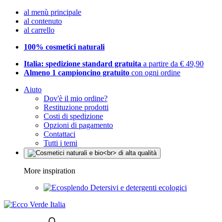
al menù principale
al contenuto
al carrello
100% cosmetici naturali
Italia: spedizione standard gratuita
a partire da € 49,90
Almeno 1 campioncino gratuito
con ogni ordine
Aiuto
Dov'è il mio ordine?
Restituzione prodotti
Costi di spedizione
Opzioni di pagamento
Contattaci
Tutti i temi
More inspiration
Detersivi e detergenti ecologici