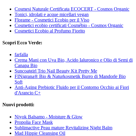
Cosmesi Naturale Certificata ECOCERT - Cosmos Organic
Tonici, idrolati e acque micellari vegan
Florame - Cosmetici Ecobio per il Viso
Cosmetici ecobio certificati Cosmébio - Cosmos Organic
Cosmetici Ecobio al Profumo Fiorito
Scopri Ecco Verde:
farfalla
Crema Mani con Uva Bio, Acido Ialuronico e Olio di Semi di
Canapa Bio
Suncoatgirl Trio Nail Beauty Kit Pretty Me
FINigrana® Bio & Naturkosmetik Burro di Mandorle Bio
Soft
Anti-Aging Prebiotic Fluido per il Contorno Occhio ai Fiori
d'Arancio C+
Nuovi prodotti:
Niyok Balsamo - Moisture & Glow
Propolia Face Mask
Sublimactive Peau mature Revitalizing Night Balm
Mad Hippie Cleansing Oil