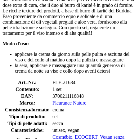
dose extra di cura, che il duo al burro di karité è in grado di fornire.
Le ricche texture dei prodotti, a base di burro di karité del Burkina
Faso proveniente da commercio equo e solidale e di una
combinazione di oli vegetali pregiati e aloe vera, forniscono alla
pelle idratazione e sostegno. Con questo set, regalerete un
trattamento per il viso intenso e di alta qualità!
Modo d'uso:
applicare la crema da giorno sulla pelle pulita e asciutta del
viso e del collo al mattino dopo la pulizia e massaggiare
la sera, applicare e massaggiare una quantità generosa di
crema da notte su viso e collo dopo averli detersi
Art.-Nr.:
FLE-21684
Contenuto:
1 set
EAN:
3700211116848
Marca:
Fleurance Nature
Consistenza/formato:
crema
Tipo di prodotto:
set
Tipi di pelle adatti:
secca
Caratteristiche:
unisex, vegan
Cosmébio
,
ECOCERT
,
Vegan senza