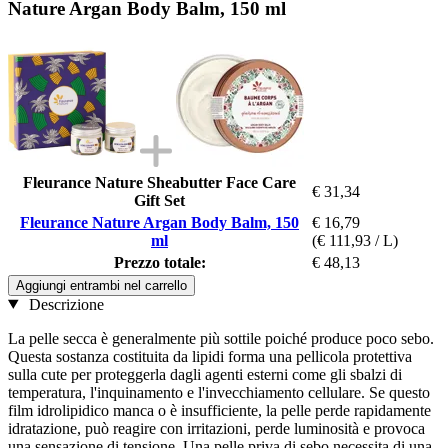
Nature Argan Body Balm, 150 ml
Fleurance Nature Sheabutter Face Care
€ 31,34
Gift Set
Fleurance Nature Argan Body Balm, 150
€ 16,79
ml
(€ 111,93 / L)
Prezzo totale:
€ 48,13
Aggiungi entrambi nel carrello
Descrizione
La pelle secca è generalmente più sottile poiché produce poco sebo.
Questa sostanza costituita da lipidi forma una pellicola protettiva
sulla cute per proteggerla dagli agenti esterni come gli sbalzi di
temperatura, l'inquinamento e l'invecchiamento cellulare. Se questo
film idrolipidico manca o è insufficiente, la pelle perde rapidamente
idratazione, può reagire con irritazioni, perde luminosità e provoca
una sensazione di tensione. Una pelle priva di sebo necessita di una