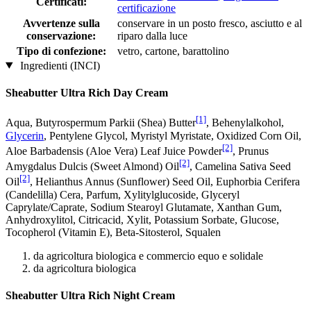
Certificati:
certificazione
Avvertenze sulla
conservare in un posto fresco, asciutto e al
conservazione:
riparo dalla luce
Tipo di confezione:
vetro, cartone, barattolino
Ingredienti (INCI)
Sheabutter Ultra Rich Day Cream
[1]
Aqua, Butyrospermum Parkii (Shea) Butter
, Behenylalkohol,
Glycerin
, Pentylene Glycol, Myristyl Myristate, Oxidized Corn Oil,
[2]
Aloe Barbadensis (Aloe Vera) Leaf Juice Powder
, Prunus
[2]
Amygdalus Dulcis (Sweet Almond) Oil
, Camelina Sativa Seed
[2]
Oil
, Helianthus Annus (Sunflower) Seed Oil, Euphorbia Cerifera
(Candelilla) Cera, Parfum, Xylitylglucoside, Glyceryl
Caprylate/Caprate, Sodium Stearoyl Glutamate, Xanthan Gum,
Anhydroxylitol, Citricacid, Xylit, Potassium Sorbate, Glucose,
Tocopherol (Vitamin E), Beta-Sitosterol, Squalen
da agricoltura biologica e commercio equo e solidale
da agricoltura biologica
Sheabutter Ultra Rich Night Cream