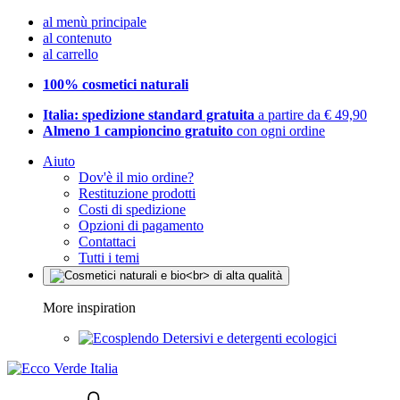
al menù principale
al contenuto
al carrello
100% cosmetici naturali
Italia: spedizione standard gratuita
a partire da € 49,90
Almeno 1 campioncino gratuito
con ogni ordine
Aiuto
Dov'è il mio ordine?
Restituzione prodotti
Costi di spedizione
Opzioni di pagamento
Contattaci
Tutti i temi
More inspiration
Detersivi e detergenti ecologici