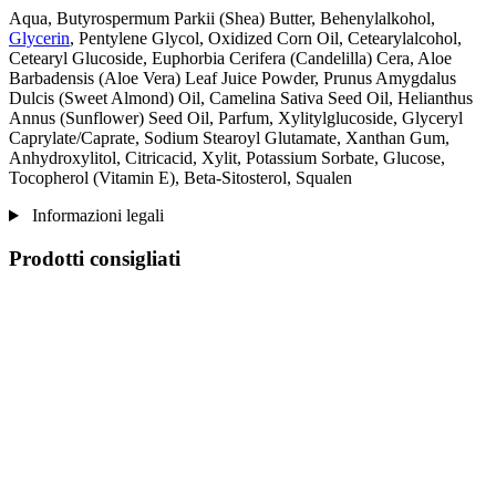
Aqua, Butyrospermum Parkii (Shea) Butter, Behenylalkohol,
Glycerin
, Pentylene Glycol, Oxidized Corn Oil, Cetearylalcohol,
Cetearyl Glucoside, Euphorbia Cerifera (Candelilla) Cera, Aloe
Barbadensis (Aloe Vera) Leaf Juice Powder, Prunus Amygdalus
Dulcis (Sweet Almond) Oil, Camelina Sativa Seed Oil, Helianthus
Annus (Sunflower) Seed Oil, Parfum, Xylitylglucoside, Glyceryl
Caprylate/Caprate, Sodium Stearoyl Glutamate, Xanthan Gum,
Anhydroxylitol, Citricacid, Xylit, Potassium Sorbate, Glucose,
Tocopherol (Vitamin E), Beta-Sitosterol, Squalen
Informazioni legali
Prodotti consigliati