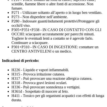
scintille, fiamme libere o altre fonti di accensione. Non
fumare.
P271 - Utilizzare soltanto all’aperto o in luogo ben ventilato.
P273 - Non disperdere nell’ambiente.
P280 - Indossare guanti/indumenti protettivi/Proteggere gli
occhi/il viso.
P305+P351+P338 - IN CASO DI CONTATTO CON GLI
OCCHI: sciacquare accuratamente per parecchi minuti.
Togliere le eventuali lenti a contatto se è agevole farlo.
Continuare a sciacquare.
P301+P310 - IN CASO DI INGESTIONE: contattare un
CENTRO ANTIVELENI o un medico.
Indicazioni di pericolo:
H226 - Liquido e vapori infiammabili.
H315 - Provoca irritazione cutanea.
H317 - Può provocare una reazione allergica cutanea.
H318 - Provoca gravi lesioni oculari.
H336 - Può provocare sonnolenza o vertigini.
H361d - Sospettato di nuocere al feto.
H411 - Tossico per gli organismi acquatici con effetti di lunga
durata.