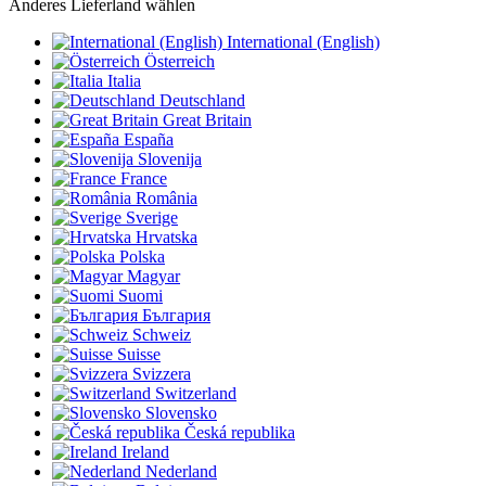
Anderes Lieferland wählen
International (English)
Österreich
Italia
Deutschland
Great Britain
España
Slovenija
France
România
Sverige
Hrvatska
Polska
Magyar
Suomi
България
Schweiz
Suisse
Svizzera
Switzerland
Slovensko
Česká republika
Ireland
Nederland