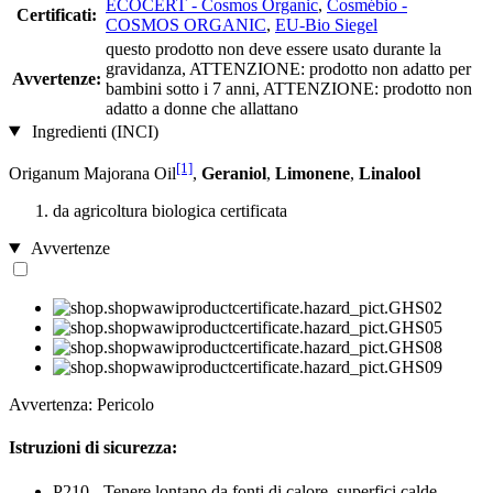
ECOCERT - Cosmos Organic
,
Cosmébio -
Certificati:
COSMOS ORGANIC
,
EU-Bio Siegel
questo prodotto non deve essere usato durante la
gravidanza, ATTENZIONE: prodotto non adatto per
Avvertenze:
bambini sotto i 7 anni, ATTENZIONE: prodotto non
adatto a donne che allattano
Ingredienti (INCI)
[1]
Origanum Majorana Oil
,
Geraniol
,
Limonene
,
Linalool
da agricoltura biologica certificata
Avvertenze
Avvertenza: Pericolo
Istruzioni di sicurezza:
P210 - Tenere lontano da fonti di calore, superfici calde,