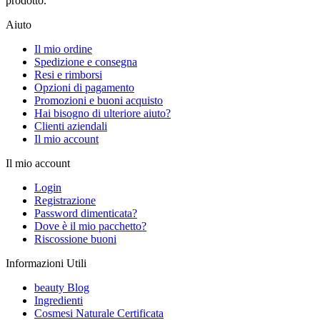
prodotto.
Aiuto
Il mio ordine
Spedizione e consegna
Resi e rimborsi
Opzioni di pagamento
Promozioni e buoni acquisto
Hai bisogno di ulteriore aiuto?
Clienti aziendali
Il mio account
Il mio account
Login
Registrazione
Password dimenticata?
Dove è il mio pacchetto?
Riscossione buoni
Informazioni Utili
beauty Blog
Ingredienti
Cosmesi Naturale Certificata