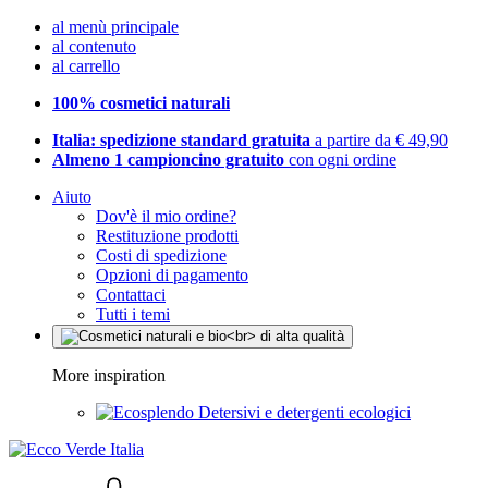
al menù principale
al contenuto
al carrello
100% cosmetici naturali
Italia: spedizione standard gratuita
a partire da € 49,90
Almeno 1 campioncino gratuito
con ogni ordine
Aiuto
Dov'è il mio ordine?
Restituzione prodotti
Costi di spedizione
Opzioni di pagamento
Contattaci
Tutti i temi
More inspiration
Detersivi e detergenti ecologici