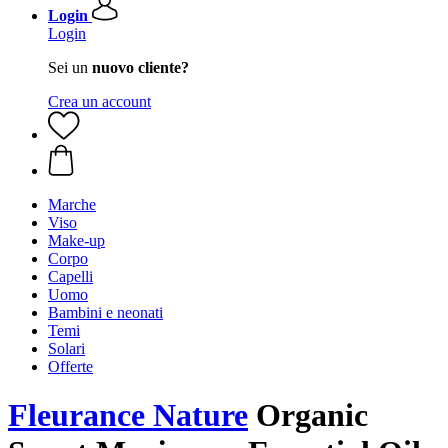
Login
Login
Sei un
nuovo cliente?
Crea un account
Marche
Viso
Make-up
Corpo
Capelli
Uomo
Bambini e neonati
Temi
Solari
Offerte
Fleurance Nature
Organic