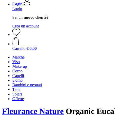
Login
Login
Sei un
nuovo cliente?
Crea un account
Carrello
€ 0,00
Marche
Viso
Make-up
Corpo
Capelli
Uomo
Bambini e neonati
Temi
Solari
Offerte
Fleurance Nature
Organic Eucaly