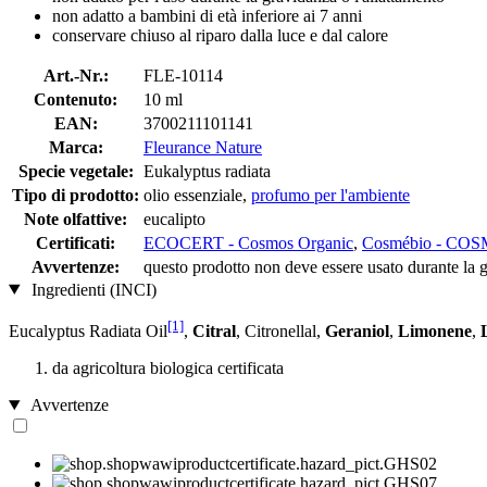
non adatto a bambini di età inferiore ai 7 anni
conservare chiuso al riparo dalla luce e dal calore
Art.-Nr.:
FLE-10114
Contenuto:
10 ml
EAN:
3700211101141
Marca:
Fleurance Nature
Specie vegetale:
Eukalyptus radiata
Tipo di prodotto:
olio essenziale,
profumo per l'ambiente
Note olfattive:
eucalipto
Certificati:
ECOCERT - Cosmos Organic
,
Cosmébio - C
Avvertenze:
questo prodotto non deve essere usato durante l
Ingredienti (INCI)
[1]
Eucalyptus Radiata Oil
,
Citral
, Citronellal,
Geraniol
,
Limonene
,
da agricoltura biologica certificata
Avvertenze