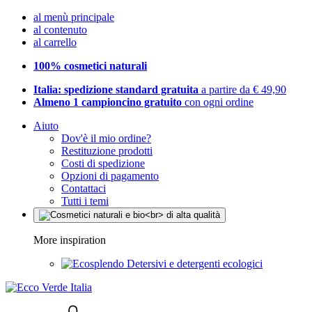
al menù principale
al contenuto
al carrello
100% cosmetici naturali
Italia: spedizione standard gratuita
a partire da € 49,90
Almeno 1 campioncino gratuito
con ogni ordine
Aiuto
Dov'è il mio ordine?
Restituzione prodotti
Costi di spedizione
Opzioni di pagamento
Contattaci
Tutti i temi
More inspiration
Detersivi e detergenti ecologici