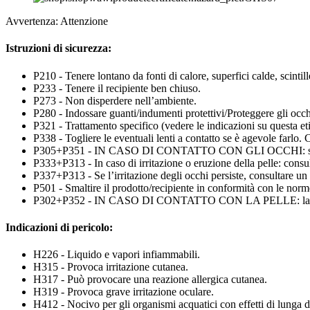
Avvertenza: Attenzione
Istruzioni di sicurezza:
P210 - Tenere lontano da fonti di calore, superfici calde, scinti
P233 - Tenere il recipiente ben chiuso.
P273 - Non disperdere nell’ambiente.
P280 - Indossare guanti/indumenti protettivi/Proteggere gli occhi
P321 - Trattamento specifico (vedere le indicazioni su questa eti
P338 - Togliere le eventuali lenti a contatto se è agevole farlo.
P305+P351 - IN CASO DI CONTATTO CON GLI OCCHI: sciacq
P333+P313 - In caso di irritazione o eruzione della pelle: consu
P337+P313 - Se l’irritazione degli occhi persiste, consultare un
P501 - Smaltire il prodotto/recipiente in conformità con le norme
P302+P352 - IN CASO DI CONTATTO CON LA PELLE: lavar
Indicazioni di pericolo:
H226 - Liquido e vapori infiammabili.
H315 - Provoca irritazione cutanea.
H317 - Può provocare una reazione allergica cutanea.
H319 - Provoca grave irritazione oculare.
H412 - Nocivo per gli organismi acquatici con effetti di lunga d