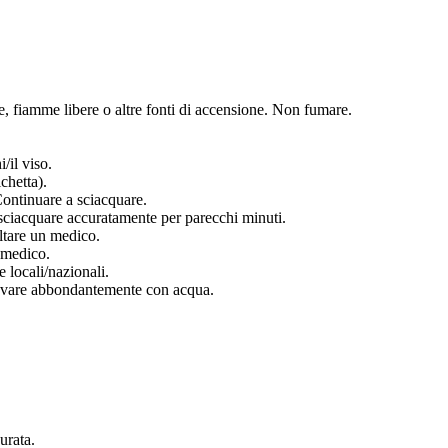
lle, fiamme libere o altre fonti di accensione. Non fumare.
/il viso.
chetta).
 Continuare a sciacquare.
uare accuratamente per parecchi minuti.
ltare un medico.
 medico.
 locali/nazionali.
e abbondantemente con acqua.
urata.