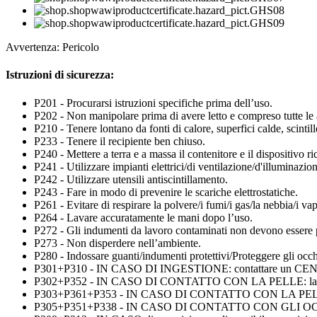
Avvertenza: Pericolo
Istruzioni di sicurezza:
P201 - Procurarsi istruzioni specifiche prima dell’uso.
P202 - Non manipolare prima di avere letto e compreso tutte le
P210 - Tenere lontano da fonti di calore, superfici calde, scinti
P233 - Tenere il recipiente ben chiuso.
P240 - Mettere a terra e a massa il contenitore e il dispositivo ri
P241 - Utilizzare impianti elettrici/di ventilazione/d'illuminazio
P242 - Utilizzare utensili antiscintillamento.
P243 - Fare in modo di prevenire le scariche elettrostatiche.
P261 - Evitare di respirare la polvere/i fumi/i gas/la nebbia/i vap
P264 - Lavare accuratamente le mani dopo l’uso.
P272 - Gli indumenti da lavoro contaminati non devono essere po
P273 - Non disperdere nell’ambiente.
P280 - Indossare guanti/indumenti protettivi/Proteggere gli occhi
P301+P310 - IN CASO DI INGESTIONE: contattare un C
P302+P352 - IN CASO DI CONTATTO CON LA PELLE: lavar
P303+P361+P353 - IN CASO DI CONTATTO CON LA PELLE (o con i 
P305+P351+P338 - IN CASO DI CONTATTO CON GLI OCCHI: sciacq