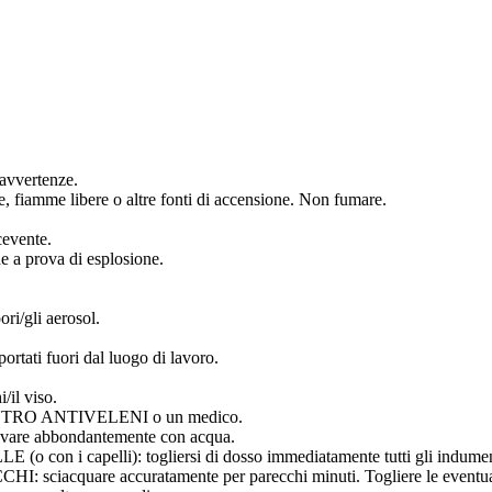
 avvertenze.
lle, fiamme libere o altre fonti di accensione. Non fumare.
cevente.
ne a prova di esplosione.
ori/gli aerosol.
rtati fuori dal luogo di lavoro.
/il viso.
ENTRO ANTIVELENI o un medico.
e abbondantemente con acqua.
capelli): togliersi di dosso immediatamente tutti gli indumenti co
uare accuratamente per parecchi minuti. Togliere le eventuali lent