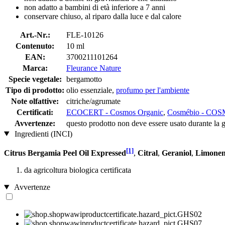
non adatto a bambini di età inferiore a 7 anni
conservare chiuso, al riparo dalla luce e dal calore
Art.-Nr.:
FLE-10126
Contenuto:
10 ml
EAN:
3700211101264
Marca:
Fleurance Nature
Specie vegetale:
bergamotto
Tipo di prodotto:
olio essenziale,
profumo per l'ambiente
Note olfattive:
citriche/agrumate
Certificati:
ECOCERT - Cosmos Organic
,
Cosmébio - C
Avvertenze:
questo prodotto non deve essere usato durante l
Ingredienti (INCI)
[1]
Citrus Bergamia Peel Oil Expressed
,
Citral
,
Geraniol
,
Limone
da agricoltura biologica certificata
Avvertenze