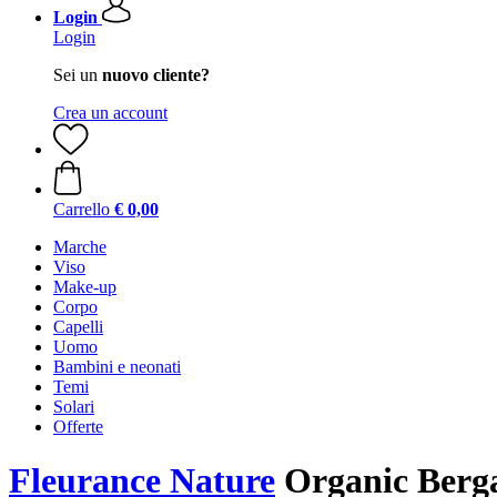
Login
Login
Sei un
nuovo cliente?
Crea un account
Carrello
€ 0,00
Marche
Viso
Make-up
Corpo
Capelli
Uomo
Bambini e neonati
Temi
Solari
Offerte
Fleurance Nature
Organic Berga