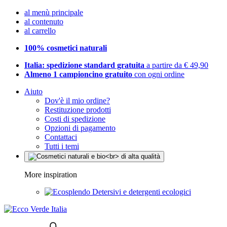
al menù principale
al contenuto
al carrello
100% cosmetici naturali
Italia: spedizione standard gratuita
a partire da € 49,90
Almeno 1 campioncino gratuito
con ogni ordine
Aiuto
Dov'è il mio ordine?
Restituzione prodotti
Costi di spedizione
Opzioni di pagamento
Contattaci
Tutti i temi
More inspiration
Detersivi e detergenti ecologici