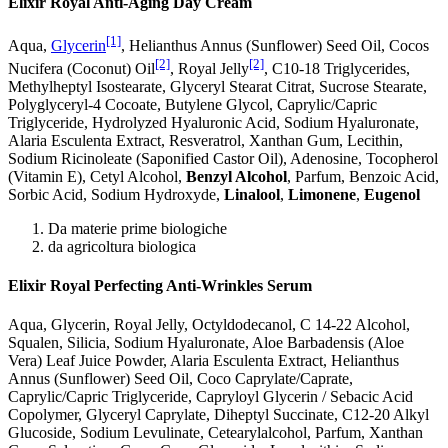
Elixir Royal Anti-Aging Day Cream
[1]
Aqua,
Glycerin
, Helianthus Annus (Sunflower) Seed Oil, Cocos
[2]
[2]
Nucifera (Coconut) Oil
, Royal Jelly
, C10-18 Triglycerides,
Methylheptyl Isostearate, Glyceryl Stearat Citrat, Sucrose Stearate,
Polyglyceryl-4 Cocoate, Butylene Glycol, Caprylic/Capric
Triglyceride, Hydrolyzed Hyaluronic Acid, Sodium Hyaluronate,
Alaria Esculenta Extract, Resveratrol, Xanthan Gum, Lecithin,
Sodium Ricinoleate (Saponified Castor Oil), Adenosine, Tocopherol
(Vitamin E), Cetyl Alcohol,
Benzyl Alcohol
, Parfum, Benzoic Acid,
Sorbic Acid, Sodium Hydroxyde,
Linalool
,
Limonene
,
Eugenol
Da materie prime biologiche
da agricoltura biologica
Elixir Royal Perfecting Anti-Wrinkles Serum
Aqua, Glycerin, Royal Jelly, Octyldodecanol, C 14-22 Alcohol,
Squalen, Silicia, Sodium Hyaluronate, Aloe Barbadensis (Aloe
Vera) Leaf Juice Powder, Alaria Esculenta Extract, Helianthus
Annus (Sunflower) Seed Oil, Coco Caprylate/Caprate,
Caprylic/Capric Triglyceride, Capryloyl Glycerin / Sebacic Acid
Copolymer, Glyceryl Caprylate, Diheptyl Succinate, C12-20 Alkyl
Glucoside, Sodium Levulinate, Cetearylalcohol, Parfum, Xanthan