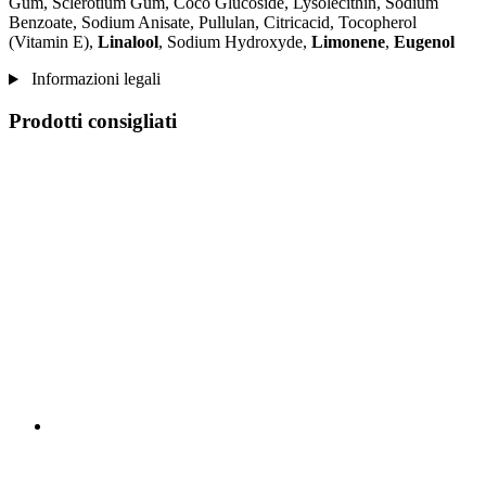
Gum, Sclerotium Gum, Coco Glucoside, Lysolecithin, Sodium
Benzoate, Sodium Anisate, Pullulan, Citricacid, Tocopherol
(Vitamin E),
Linalool
, Sodium Hydroxyde,
Limonene
,
Eugenol
Informazioni legali
Prodotti consigliati