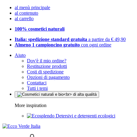
al menù principale
al contenuto
al carrello
100% cosmetici naturali
Italia: spedizione standard gratuita
a partire da € 49,90
Almeno 1 campioncino gratuito
con ogni ordine
Aiuto
Dov'è il mio ordine?
Restituzione prodotti
Costi di spedizione
Opzioni di pagamento
Contattaci
Tutti i temi
More inspiration
Detersivi e detergenti ecologici