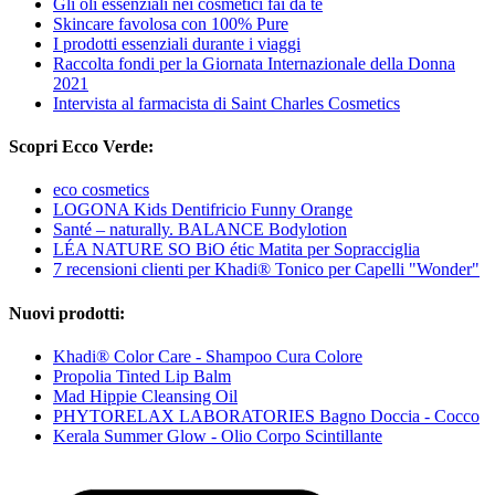
Gli oli essenziali nei cosmetici fai da te
Skincare favolosa con 100% Pure
I prodotti essenziali durante i viaggi
Raccolta fondi per la Giornata Internazionale della Donna
2021
Intervista al farmacista di Saint Charles Cosmetics
Scopri Ecco Verde:
eco cosmetics
LOGONA Kids Dentifricio Funny Orange
Santé – naturally. BALANCE Bodylotion
LÉA NATURE SO BiO étic Matita per Sopracciglia
7 recensioni clienti per Khadi® Tonico per Capelli "Wonder"
Nuovi prodotti:
Khadi® Color Care - Shampoo Cura Colore
Propolia Tinted Lip Balm
Mad Hippie Cleansing Oil
PHYTORELAX LABORATORIES Bagno Doccia - Cocco
Kerala Summer Glow - Olio Corpo Scintillante