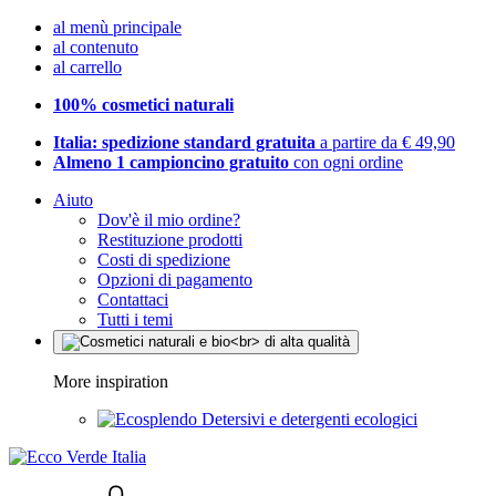
al menù principale
al contenuto
al carrello
100% cosmetici naturali
Italia: spedizione standard gratuita
a partire da € 49,90
Almeno 1 campioncino gratuito
con ogni ordine
Aiuto
Dov'è il mio ordine?
Restituzione prodotti
Costi di spedizione
Opzioni di pagamento
Contattaci
Tutti i temi
More inspiration
Detersivi e detergenti ecologici