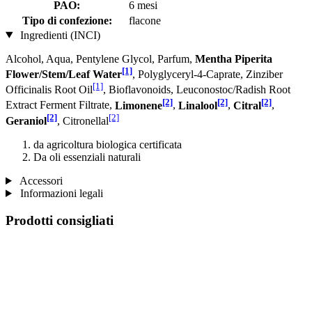
PAO:
6 mesi
Tipo di confezione:
flacone
Ingredienti (INCI)
Alcohol, Aqua, Pentylene Glycol, Parfum,
Mentha Piperita
[1]
Flower/Stem/Leaf Water
, Polyglyceryl-4-Caprate, Zinziber
[1]
Officinalis Root Oil
, Bioflavonoids, Leuconostoc/Radish Root
[2]
[2]
[2]
Extract Ferment Filtrate,
Limonene
,
Linalool
,
Citral
,
[2]
[2]
Geraniol
, Citronellal
da agricoltura biologica certificata
Da oli essenziali naturali
Accessori
Informazioni legali
Prodotti consigliati