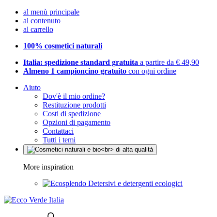
al menù principale
al contenuto
al carrello
100% cosmetici naturali
Italia: spedizione standard gratuita
a partire da € 49,90
Almeno 1 campioncino gratuito
con ogni ordine
Aiuto
Dov'è il mio ordine?
Restituzione prodotti
Costi di spedizione
Opzioni di pagamento
Contattaci
Tutti i temi
More inspiration
Detersivi e detergenti ecologici