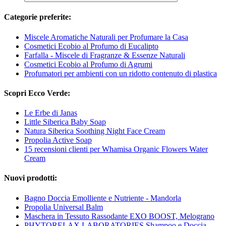
Categorie preferite:
Miscele Aromatiche Naturali per Profumare la Casa
Cosmetici Ecobio al Profumo di Eucalipto
Farfalla - Miscele di Fragranze & Essenze Naturali
Cosmetici Ecobio al Profumo di Agrumi
Profumatori per ambienti con un ridotto contenuto di plastica
Scopri Ecco Verde:
Le Erbe di Janas
Little Siberica Baby Soap
Natura Siberica Soothing Night Face Cream
Propolia Active Soap
15 recensioni clienti per Whamisa Organic Flowers Water
Cream
Nuovi prodotti:
Bagno Doccia Emolliente e Nutriente - Mandorla
Propolia Universal Balm
Maschera in Tessuto Rassodante EXO BOOST, Melograno
PHYTORELAX LABORATORIES Shampoo e Doccia -