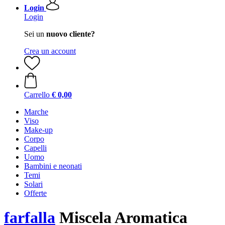
Login
Login
Sei un
nuovo cliente?
Crea un account
Carrello
€ 0,00
Marche
Viso
Make-up
Corpo
Capelli
Uomo
Bambini e neonati
Temi
Solari
Offerte
farfalla
Miscela Aromatica