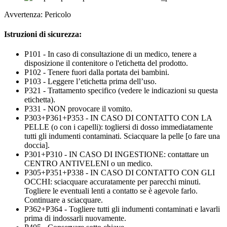
Avvertenza: Pericolo
Istruzioni di sicurezza:
P101 - In caso di consultazione di un medico, tenere a
disposizione il contenitore o l'etichetta del prodotto.
P102 - Tenere fuori dalla portata dei bambini.
P103 - Leggere l’etichetta prima dell’uso.
P321 - Trattamento specifico (vedere le indicazioni su questa
etichetta).
P331 - NON provocare il vomito.
P303+P361+P353 - IN CASO DI CONTATTO CON LA
PELLE (o con i capelli): togliersi di dosso immediatamente
tutti gli indumenti contaminati. Sciacquare la pelle [o fare una
doccia].
P301+P310 - IN CASO DI INGESTIONE: contattare un
CENTRO ANTIVELENI o un medico.
P305+P351+P338 - IN CASO DI CONTATTO CON GLI
OCCHI: sciacquare accuratamente per parecchi minuti.
Togliere le eventuali lenti a contatto se è agevole farlo.
Continuare a sciacquare.
P362+P364 - Togliere tutti gli indumenti contaminati e lavarli
prima di indossarli nuovamente.