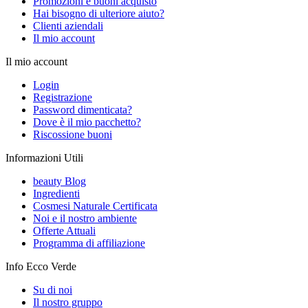
Promozioni e buoni acquisto
Hai bisogno di ulteriore aiuto?
Clienti aziendali
Il mio account
Il mio account
Login
Registrazione
Password dimenticata?
Dove è il mio pacchetto?
Riscossione buoni
Informazioni Utili
beauty Blog
Ingredienti
Cosmesi Naturale Certificata
Noi e il nostro ambiente
Offerte Attuali
Programma di affiliazione
Info Ecco Verde
Su di noi
Il nostro gruppo