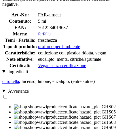
negative.
Art.-Nr.:
FAR-amseat
Contenuto:
5 ml
EAN:
7612534019637
Marca:
farfalla
Temi - Farfalla:
freschezza
Tipo di prodotto:
profumo per l'ambiente
Caratteristiche:
confezione con plastica ridotta, vegan
Note olfattive:
eucalipto, menta, citriche/agrumate
Certificati:
Vegan senza certificazione
Ingredienti
citronella
, Incenso, limone, eucalipto, (entre autres)
Avvertenze