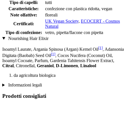
Tipo di capelli:
tutti
Caratteristiche:
confezione con plastica ridotta, vegan
Note olfattive:
floreali
UK Vegan Society
,
ECOCERT - Cosmos
Certificati:
Natural
Tipo di confezione:
vetro, pipetta/flacone con pipetta
Nourishing Hair Elixir
[1]
Isoamyl Laurate, Argania Spinosa (Argan) Kernel Oil
, Adansonia
[1]
Digitata (Baobab) Seed Oil
, Cocos Nucifera (Coconut) Oil,
Isoamyl Cocoate, Parfum, Gardenia Tahitensis Flower Extract,
Citral
, Citronellal,
Geraniol
,
D-Limonen
,
Linalool
da agricoltura biologica
Informazioni legali
Prodotti consigliati