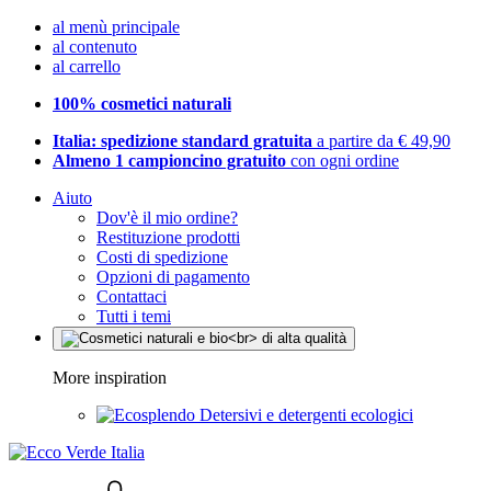
al menù principale
al contenuto
al carrello
100% cosmetici naturali
Italia: spedizione standard gratuita
a partire da € 49,90
Almeno 1 campioncino gratuito
con ogni ordine
Aiuto
Dov'è il mio ordine?
Restituzione prodotti
Costi di spedizione
Opzioni di pagamento
Contattaci
Tutti i temi
More inspiration
Detersivi e detergenti ecologici