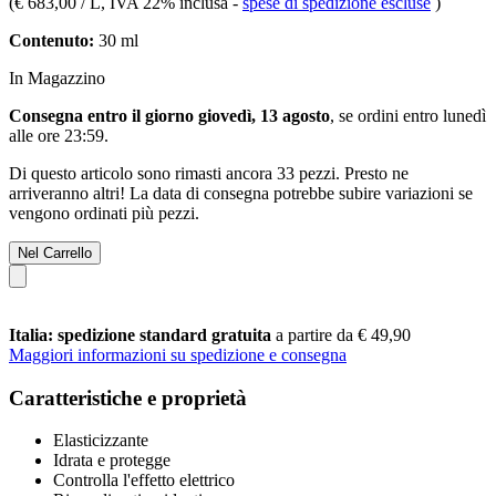
(
€ 683,00 / L
, IVA 22% inclusa
-
spese di spedizione escluse
)
Contenuto:
30 ml
In Magazzino
Consegna entro il giorno giovedì, 13 agosto
, se ordini entro
lunedì
alle ore 23:59
.
Di questo articolo sono rimasti ancora 33 pezzi. Presto ne
arriveranno altri! La data di consegna potrebbe subire variazioni se
vengono ordinati più pezzi.
Nel Carrello
Italia: spedizione standard gratuita
a partire da € 49,90
Maggiori informazioni su spedizione e consegna
Caratteristiche e proprietà
Elasticizzante
Idrata e protegge
Controlla l'effetto elettrico