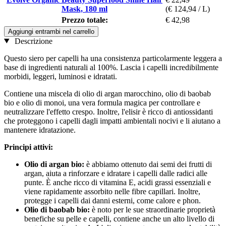
Mask, 180 ml
(€ 124,94 / L)
Prezzo totale:
€ 42,98
Aggiungi entrambi nel carrello
Descrizione
Questo siero per capelli ha una consistenza particolarmente leggera a
base di ingredienti naturali al 100%. Lascia i capelli incredibilmente
morbidi, leggeri, luminosi e idratati.
Contiene una miscela di olio di argan marocchino, olio di baobab
bio e olio di monoi, una vera formula magica per controllare e
neutralizzare l'effetto crespo. Inoltre, l'elisir è ricco di antiossidanti
che proteggono i capelli dagli impatti ambientali nocivi e li aiutano a
mantenere idratazione.
Principi attivi:
Olio di argan bio:
è abbiamo ottenuto dai semi dei frutti di
argan, aiuta a rinforzare e idratare i capelli dalle radici alle
punte. È anche ricco di vitamina E, acidi grassi essenziali e
viene rapidamente assorbito nelle fibre capillari. Inoltre,
protegge i capelli dai danni esterni, come calore e phon.
Olio di baobab bio:
è noto per le sue straordinarie proprietà
benefiche su pelle e capelli, contiene anche un alto livello di