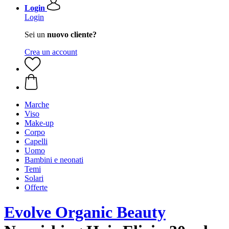
Login
Login
Sei un
nuovo cliente?
Crea un account
Marche
Viso
Make-up
Corpo
Capelli
Uomo
Bambini e neonati
Temi
Solari
Offerte
Evolve Organic Beauty