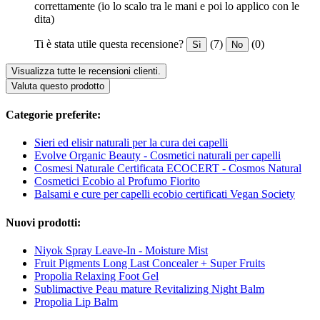
correttamente (io lo scalo tra le mani e poi lo applico con le
dita)
Ti è stata utile questa recensione?
(7)
(0)
Sì
No
Visualizza tutte le recensioni clienti.
Valuta questo prodotto
Categorie preferite:
Sieri ed elisir naturali per la cura dei capelli
Evolve Organic Beauty - Cosmetici naturali per capelli
Cosmesi Naturale Certificata ECOCERT - Cosmos Natural
Cosmetici Ecobio al Profumo Fiorito
Balsami e cure per capelli ecobio certificati Vegan Society
Nuovi prodotti:
Niyok Spray Leave-In - Moisture Mist
Fruit Pigments Long Last Concealer + Super Fruits
Propolia Relaxing Foot Gel
Sublimactive Peau mature Revitalizing Night Balm
Propolia Lip Balm