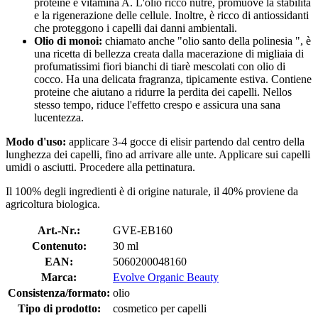
proteine ​​e vitamina A. L'olio ricco nutre, promuove la stabilità
e la rigenerazione delle cellule. Inoltre, è ricco di antiossidanti
che proteggono i capelli dai danni ambientali.
Olio di monoi:
chiamato anche "olio santo della polinesia ", è
una ricetta di bellezza creata dalla macerazione di migliaia di
profumatissimi fiori bianchi di tiarè mescolati con olio di
cocco. Ha una delicata fragranza, tipicamente estiva. Contiene
proteine che aiutano a ridurre la perdita dei capelli. Nellos
stesso tempo, riduce l'effetto crespo e assicura una sana
lucentezza.
Modo d'uso:
applicare 3-4 gocce di elisir partendo dal centro della
lunghezza dei capelli, fino ad arrivare alle unte. Applicare sui capelli
umidi o asciutti. Procedere alla pettinatura.
Il 100% degli ingredienti è di origine naturale, il 40% proviene da
agricoltura biologica.
Art.-Nr.:
GVE-EB160
Contenuto:
30 ml
EAN:
5060200048160
Marca:
Evolve Organic Beauty
Consistenza/formato:
olio
Tipo di prodotto:
cosmetico per capelli