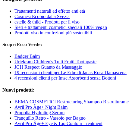
Trattamenti naturali ad effetto anti età
Cosmesi Ecobio dalla Svezia
estelle & thild - Prodotti per il viso
Sieri e trattamenti cosmetici speciali 100% vegan
Prodotti viso in confezioni più sostenibili
Scopri Ecco Verde:
Badger Balm
Urtekram Children's Tutti Frutti Toothpaste
JCH Respect Guanto da Massaggio
19 recensioni clienti per Le Erbe di Janas Rosa Damascena
4 recensioni clienti per Imse Assorbenti senza Bottoni
Nuovi prodotti:
BEMA COSMETICI Restructuring Shampoo Ristrutturante
Avril Pro Âge+ Night Balm
Propolia Hydrating Serum
Tranquillo Retro - Vassoio per Bagno
Avril Pro Âge+ Eye & Lip Contour Treatment