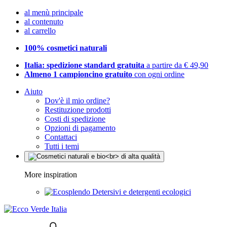
al menù principale
al contenuto
al carrello
100% cosmetici naturali
Italia: spedizione standard gratuita
a partire da € 49,90
Almeno 1 campioncino gratuito
con ogni ordine
Aiuto
Dov'è il mio ordine?
Restituzione prodotti
Costi di spedizione
Opzioni di pagamento
Contattaci
Tutti i temi
More inspiration
Detersivi e detergenti ecologici