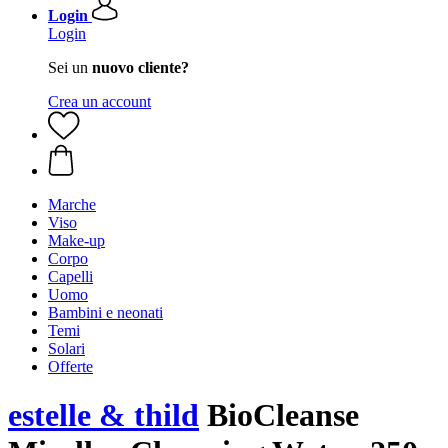
Login
Login
Sei un
nuovo cliente?
Crea un account
Marche
Viso
Make-up
Corpo
Capelli
Uomo
Bambini e neonati
Temi
Solari
Offerte
estelle & thild
BioCleanse