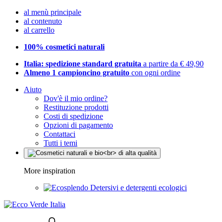
al menù principale
al contenuto
al carrello
100% cosmetici naturali
Italia: spedizione standard gratuita
a partire da € 49,90
Almeno 1 campioncino gratuito
con ogni ordine
Aiuto
Dov'è il mio ordine?
Restituzione prodotti
Costi di spedizione
Opzioni di pagamento
Contattaci
Tutti i temi
More inspiration
Detersivi e detergenti ecologici