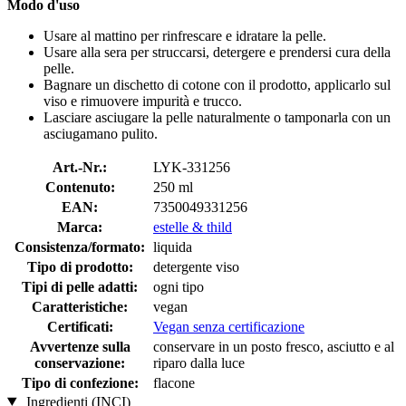
Modo d'uso
Usare al mattino per rinfrescare e idratare la pelle.
Usare alla sera per struccarsi, detergere e prendersi cura della
pelle.
Bagnare un dischetto di cotone con il prodotto, applicarlo sul
viso e rimuovere impurità e trucco.
Lasciare asciugare la pelle naturalmente o tamponarla con un
asciugamano pulito.
Art.-Nr.:
LYK-331256
Contenuto:
250 ml
EAN:
7350049331256
Marca:
estelle & thild
Consistenza/formato:
liquida
Tipo di prodotto:
detergente viso
Tipi di pelle adatti:
ogni tipo
Caratteristiche:
vegan
Certificati:
Vegan senza certificazione
Avvertenze sulla
conservare in un posto fresco, asciutto e al
conservazione:
riparo dalla luce
Tipo di confezione:
flacone
Ingredienti (INCI)