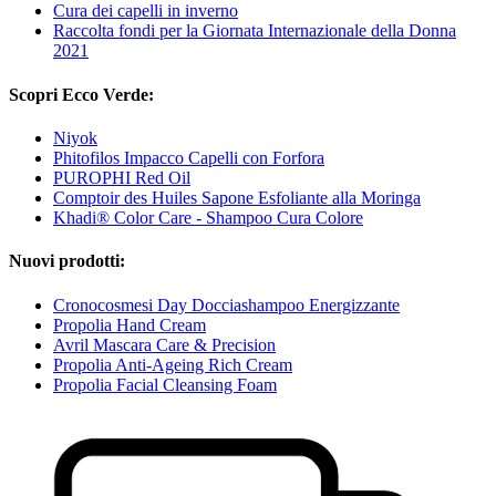
Cura dei capelli in inverno
Raccolta fondi per la Giornata Internazionale della Donna
2021
Scopri Ecco Verde:
Niyok
Phitofilos Impacco Capelli con Forfora
PUROPHI Red Oil
Comptoir des Huiles Sapone Esfoliante alla Moringa
Khadi® Color Care - Shampoo Cura Colore
Nuovi prodotti:
Cronocosmesi Day Docciashampoo Energizzante
Propolia Hand Cream
Avril Mascara Care & Precision
Propolia Anti-Ageing Rich Cream
Propolia Facial Cleansing Foam