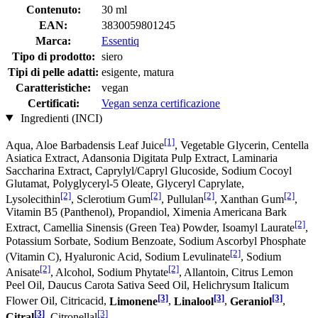
Contenuto:
30 ml
EAN:
3830059801245
Marca:
Essentiq
Tipo di prodotto:
siero
Tipi di pelle adatti:
esigente, matura
Caratteristiche:
vegan
Certificati:
Vegan senza certificazione
Ingredienti (INCI)
[1]
Aqua, Aloe Barbadensis Leaf Juice
, Vegetable Glycerin, Centella
Asiatica Extract, Adansonia Digitata Pulp Extract, Laminaria
Saccharina Extract, Caprylyl/Capryl Glucoside, Sodium Cocoyl
Glutamat, Polyglyceryl-5 Oleate, Glyceryl Caprylate,
[2]
[2]
[2]
[2]
Lysolecithin
, Sclerotium Gum
, Pullulan
, Xanthan Gum
,
Vitamin B5 (Panthenol), Propandiol, Ximenia Americana Bark
[2]
Extract, Camellia Sinensis (Green Tea) Powder, Isoamyl Laurate
,
Potassium Sorbate, Sodium Benzoate, Sodium Ascorbyl Phosphate
[2]
(Vitamin C), Hyaluronic Acid, Sodium Levulinate
, Sodium
[2]
[2]
Anisate
, Alcohol, Sodium Phytate
, Allantoin, Citrus Lemon
Peel Oil, Daucus Carota Sativa Seed Oil, Helichrysum Italicum
[3]
[3]
[3]
Flower Oil, Citricacid,
Limonene
,
Linalool
,
Geraniol
,
[3]
[3]
Citral
, Citronellal