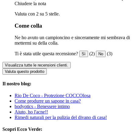
Chiudere la nota
Valuta con 2 su 5 stelle.
Come colla
Ne ho avuto un campioncino e sinceramente mi sembrava di
mettermi su della colla.
Ti è stata utile questa recensione?
(2)
(3)
Sì
No
Visualizza tutte le recensioni clienti.
Valuta questo prodotto
Il nostro blog:
Rio De Coco - Protezione COCCOlosa
Come produrre un sapone in casa?
bodyotics - Benessere intimo
Aiuto, ho l'acne!!
Rimedi naturali per la pulizia del divano di casa!
Scopri Ecco Verde: