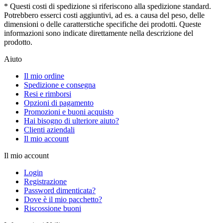
* Questi costi di spedizione si riferiscono alla spedizione standard.
Potrebbero esserci costi aggiuntivi, ad es. a causa del peso, delle
dimensioni o delle caratterstiche specifiche dei prodotti. Queste
informazioni sono indicate direttamente nella descrizione del
prodotto.
Aiuto
Il mio ordine
Spedizione e consegna
Resi e rimborsi
Opzioni di pagamento
Promozioni e buoni acquisto
Hai bisogno di ulteriore aiuto?
Clienti aziendali
Il mio account
Il mio account
Login
Registrazione
Password dimenticata?
Dove è il mio pacchetto?
Riscossione buoni