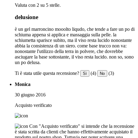
Valuta con 2 su 5 stelle.
delusione
è un gel marroncino mooolto liqudo, che tende a fare un po di
schiuma appena si applica e massaggia sulla pelle. la
schiumetta sparisce subito, ma il viso resta lucido nonostante
abbia la consistenza di un siero. come base trucco non va:
nonostante l'utilizzo della terra in polvere, che dovrebbe
asciugare la base sottostante, il viso resta lucido. non so, sono
un po delusa.
Ti è stata utile questa recensione?
(4)
(3)
Sì
No
Monica
30 giugno 2016
Acquisto verificato
Con "Acquisto verificato" si intende che la recensione
è stata scritta da clienti che hanno effettivamente acquistato il
prodotto sul nostro shop. Tuttavia per poter scrivere una