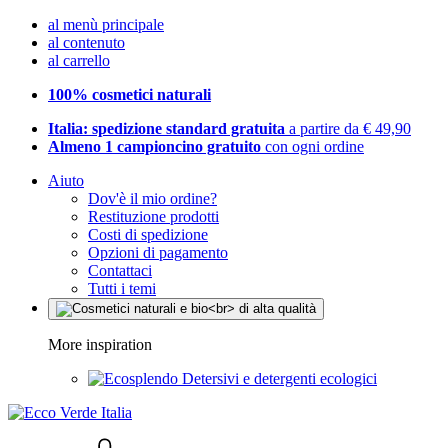
al menù principale
al contenuto
al carrello
100% cosmetici naturali
Italia: spedizione standard gratuita
a partire da € 49,90
Almeno 1 campioncino gratuito
con ogni ordine
Aiuto
Dov'è il mio ordine?
Restituzione prodotti
Costi di spedizione
Opzioni di pagamento
Contattaci
Tutti i temi
More inspiration
Detersivi e detergenti ecologici