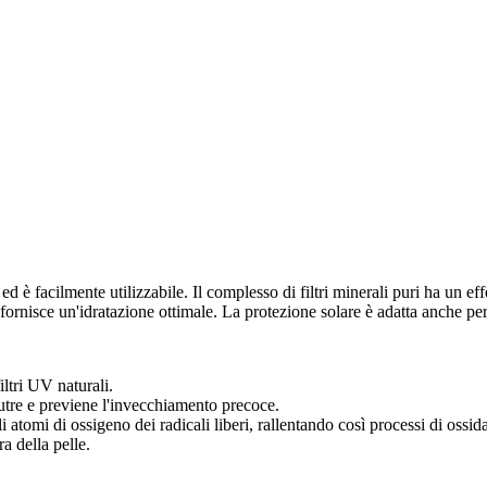
ed è facilmente utilizzabile. Il complesso di filtri minerali puri ha un 
fornisce un'idratazione ottimale. La protezione solare è adatta anche per 
iltri UV naturali.
a nutre e previene l'invecchiamento precoce.
li atomi di ossigeno dei radicali liberi, rallentando così processi di ossi
a della pelle.