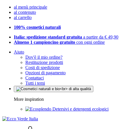
al menù principale
al contenuto
al carrello
100% cosmetici naturali
Italia: spedizione standard gratuita
a partire da € 49,90
Almeno 1 campioncino gratuito
con ogni ordine
Aiuto
Dov'è il mio ordine?
Restituzione prodotti
Costi di spedizione
Opzioni di pagamento
Contattaci
Tutti i temi
More inspiration
Detersivi e detergenti ecologici