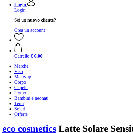
Login
Login
Sei un
nuovo cliente?
Crea un account
Carrello
€ 0,00
Marche
Viso
Make-up
Corpo
Capelli
Uomo
Bambini e neonati
Temi
Solari
Offerte
eco cosmetics
Latte Solare Sensi