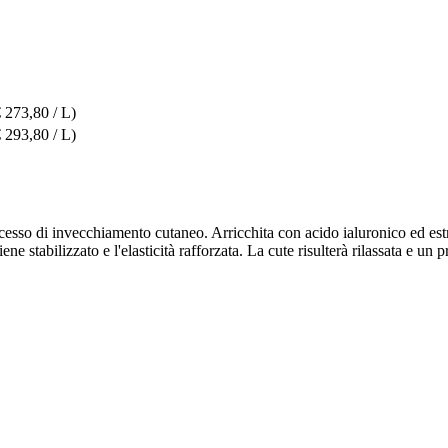
€ 273,80 / L)
€ 293,80 / L)
cesso di invecchiamento cutaneo. Arricchita con acido ialuronico ed estr
viene stabilizzato e l'elasticità rafforzata. La cute risulterà rilassata 