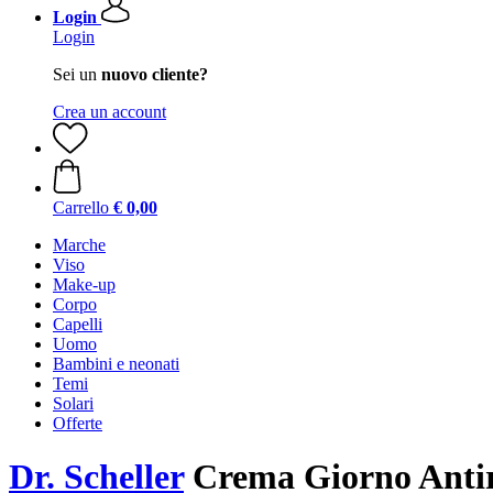
Login
Login
Sei un
nuovo cliente?
Crea un account
Carrello
€ 0,00
Marche
Viso
Make-up
Corpo
Capelli
Uomo
Bambini e neonati
Temi
Solari
Offerte
Dr. Scheller
Crema Giorno Antir