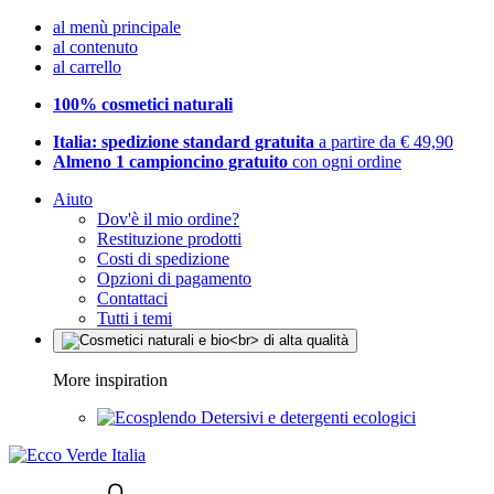
al menù principale
al contenuto
al carrello
100% cosmetici naturali
Italia: spedizione standard gratuita
a partire da € 49,90
Almeno 1 campioncino gratuito
con ogni ordine
Aiuto
Dov'è il mio ordine?
Restituzione prodotti
Costi di spedizione
Opzioni di pagamento
Contattaci
Tutti i temi
More inspiration
Detersivi e detergenti ecologici