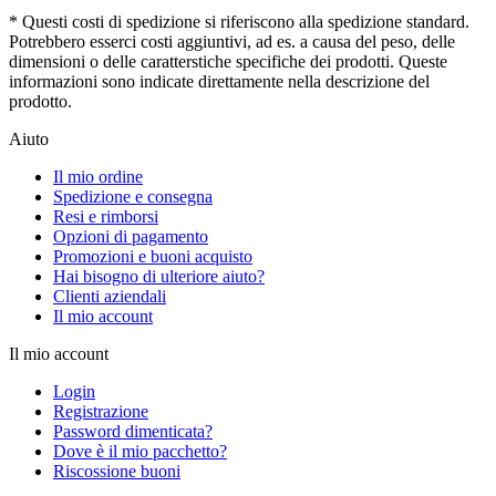
* Questi costi di spedizione si riferiscono alla spedizione standard.
Potrebbero esserci costi aggiuntivi, ad es. a causa del peso, delle
dimensioni o delle caratterstiche specifiche dei prodotti. Queste
informazioni sono indicate direttamente nella descrizione del
prodotto.
Aiuto
Il mio ordine
Spedizione e consegna
Resi e rimborsi
Opzioni di pagamento
Promozioni e buoni acquisto
Hai bisogno di ulteriore aiuto?
Clienti aziendali
Il mio account
Il mio account
Login
Registrazione
Password dimenticata?
Dove è il mio pacchetto?
Riscossione buoni