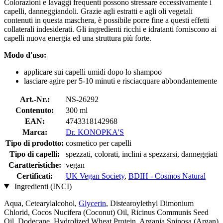
Colorazioni e lavaggi frequenti possono stressare eccessivamente i
capelli, danneggiandoli. Grazie agli estratti e agli oli vegetali
contenuti in questa maschera, è possibile porre fine a questi effetti
collaterali indesiderati. Gli ingredienti ricchi e idratanti forniscono ai
capelli nuova energia ed una struttura più forte.
Modo d'uso:
applicare sui capelli umidi dopo lo shampoo
lasciare agire per 5-10 minuti e risciacquare abbondantemente
Art.-Nr.:
NS-26292
Contenuto:
300 ml
EAN:
4743318142968
Marca:
Dr. KONOPKA'S
Tipo di prodotto:
cosmetico per capelli
Tipo di capelli:
spezzati, colorati, inclini a spezzarsi, danneggiati
Caratteristiche:
vegan
Certificati:
UK Vegan Society
,
BDIH - Cosmos Natural
Ingredienti (INCI)
Aqua, Cetearylalcohol,
Glycerin
, Distearoylethyl Dimonium
Chlorid, Cocos Nucifera (Coconut) Oil, Ricinus Communis Seed
Oil, Dodecane, Hydrolized Wheat Protein, Argania Spinosa (Argan)