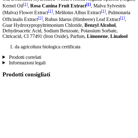
[1]
[1]
Kernel Oil
,
Rosa Canina Fruit Extract
, Malva Sylvestris
[1]
[1]
(Malva) Flower Extract
, Melilotus Albus Extract
, Pulmonaria
[1]
[1]
Officinalis Extract
, Rubus Idaeus (Himbeere) Leaf Extract
,
Guar Hydroxypropyltrimonium Chloride,
Benzyl Alcohol
,
Dehydroacetic Acid, Sodium Benzoate, Potassium Sorbate,
Citricacid, CI 77491 (Iron Oxide), Parfum,
Limonene
,
Linalool
da agricoltura biologica certificata
Prodotti correlati
Informazioni legali
Prodotti consigliati