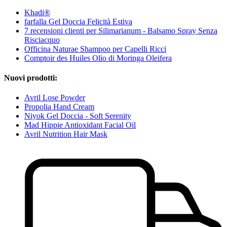
Khadi®
farfalla Gel Doccia Felicità Estiva
7 recensioni clienti per Silimarianum - Balsamo Spray Senza
Risciacquo
Officina Naturae Shampoo per Capelli Ricci
Comptoir des Huiles Olio di Moringa Oleifera
Nuovi prodotti:
Avril Lose Powder
Propolia Hand Cream
Niyok Gel Doccia - Soft Serenity
Mad Hippie Antioxidant Facial Oil
Avril Nutrition Hair Mask