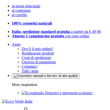
al menù principale
al contenuto
al carrello
100% cosmetici naturali
Italia: spedizione standard gratuita
a partire da € 49,90
Almeno 1 campioncino gratuito
con ogni ordine
Aiuto
Dov'è il mio ordine?
Restituzione prodotti
Costi di spedizione
Opzioni di pagamento
Contattaci
Tutti i temi
More inspiration
Detersivi e detergenti ecologici