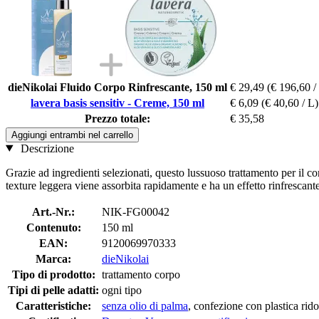
dieNikolai Fluido Corpo Rinfrescante, 150 ml
€ 29,49
(€ 196,60 /
lavera basis sensitiv - Creme, 150 ml
€ 6,09
(€ 40,60 / L)
Prezzo totale:
€ 35,58
Aggiungi entrambi nel carrello
Descrizione
Grazie ad ingredienti selezionati, questo lussuoso trattamento per il cor
texture leggera viene assorbita rapidamente e ha un effetto rinfrescante
Art.-Nr.:
NIK-FG00042
Contenuto:
150 ml
EAN:
9120069970333
Marca:
dieNikolai
Tipo di prodotto:
trattamento corpo
Tipi di pelle adatti:
ogni tipo
Caratteristiche:
senza olio di palma
, confezione con plastica rido