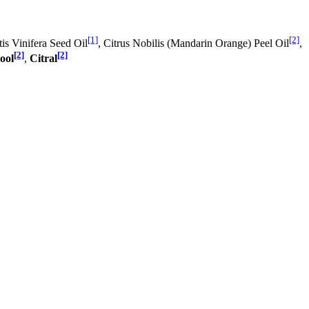
[1]
[2]
itis Vinifera Seed Oil
, Citrus Nobilis (Mandarin Orange) Peel Oil
,
[2]
[2]
ool
,
Citral