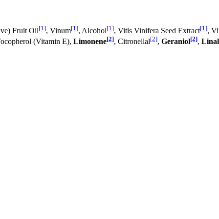
[1]
[1]
[1]
[1]
ve) Fruit Oil
, Vinum
, Alcohol
, Vitis Vinifera Seed Extract
, V
[2]
[2]
[2]
Tocopherol (Vitamin E),
Limonene
, Citronellal
,
Geraniol
,
Linal