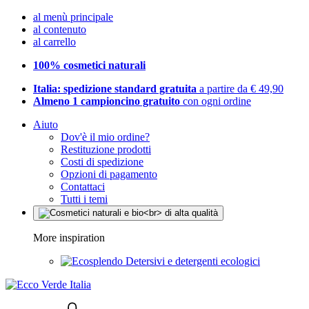
al menù principale
al contenuto
al carrello
100% cosmetici naturali
Italia: spedizione standard gratuita
a partire da € 49,90
Almeno 1 campioncino gratuito
con ogni ordine
Aiuto
Dov'è il mio ordine?
Restituzione prodotti
Costi di spedizione
Opzioni di pagamento
Contattaci
Tutti i temi
More inspiration
Detersivi e detergenti ecologici