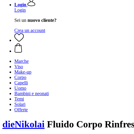
Login
Login
Sei un
nuovo cliente?
Crea un account
Marche
Viso
Make-up
Corpo
Capelli
Uomo
Bambini e neonati
Temi
Solari
Offerte
dieNikolai
Fluido Corpo Rinfres