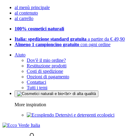
al menù principale
al contenuto
al carrello
100% cosmetici naturali
Italia: spedizione standard gratuita
a partire da € 49,90
Almeno 1 campioncino gratuito
con ogni ordine
Aiuto
Dov'è il mio ordine?
Restituzione prodotti
Costi di spedizione
Opzioni di pagamento
Contattaci
Tutti i temi
More inspiration
Detersivi e detergenti ecologici