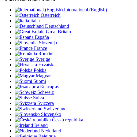
International (English)
Österreich
Italia
Deutschland
Great Britain
España
Slovenija
France
România
Sverige
Hrvatska
Polska
Magyar
Suomi
България
Schweiz
Suisse
Svizzera
Switzerland
Slovensko
Česká republika
Ireland
Nederland
Belgique