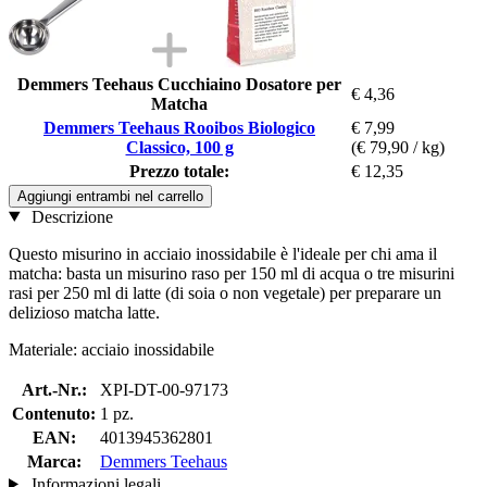
Demmers Teehaus Cucchiaino Dosatore per
€ 4,36
Matcha
Demmers Teehaus Rooibos Biologico
€ 7,99
Classico, 100 g
(€ 79,90 / kg)
Prezzo totale:
€ 12,35
Aggiungi entrambi nel carrello
Descrizione
Questo misurino in acciaio inossidabile è l'ideale per chi ama il
matcha: basta un misurino raso per 150 ml di acqua o tre misurini
rasi per 250 ml di latte (di soia o non vegetale) per preparare un
delizioso matcha latte.
Materiale: acciaio inossidabile
Art.-Nr.:
XPI-DT-00-97173
Contenuto:
1 pz.
EAN:
4013945362801
Marca:
Demmers Teehaus
Informazioni legali