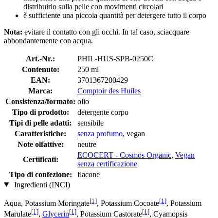
distribuirlo sulla pelle con movimenti circolari
è sufficiente una piccola quantità per detergere tutto il corpo
Nota:
evitare il contatto con gli occhi. In tal caso, sciacquare
abbondantemente con acqua.
Art.-Nr.:
PHIL-HUS-SPB-0250C
Contenuto:
250 ml
EAN:
3701367200429
Marca:
Comptoir des Huiles
Consistenza/formato:
olio
Tipo di prodotto:
detergente corpo
Tipi di pelle adatti:
sensibile
Caratteristiche:
senza profumo
, vegan
Note olfattive:
neutre
ECOCERT - Cosmos Organic
,
Vegan
Certificati:
senza certificazione
Tipo di confezione:
flacone
Ingredienti (INCI)
[1]
[1]
Aqua, Potassium Moringate
, Potassium Cocoate
, Potassium
[1]
[1]
[1]
Marulate
,
Glycerin
, Potassium Castorate
, Cyamopsis