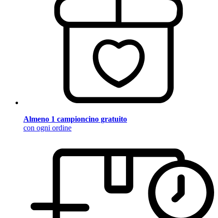
Almeno 1 campioncino gratuito
con ogni ordine