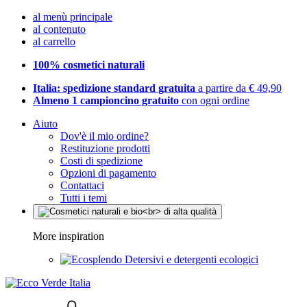
al menù principale
al contenuto
al carrello
100% cosmetici naturali
Italia: spedizione standard gratuita
a partire da € 49,90
Almeno 1 campioncino gratuito
con ogni ordine
Aiuto
Dov'è il mio ordine?
Restituzione prodotti
Costi di spedizione
Opzioni di pagamento
Contattaci
Tutti i temi
More inspiration
Detersivi e detergenti ecologici