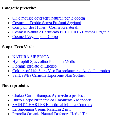
Categorie preferite:
Oli e mousse detergenti naturali per la doccia
Cosmetici Ecobio Senza Profumi Aggiunti
Comptoir des Huiles - Cosmetici naturali
Cosmesi Naturale Certificata ECOCERT - Cosmos Organic
Cosmesi Vegan per il Corpo
Scopri Ecco Verde:
NATURA SIBERICA
Hydrophil Spazzolino Premium Medio
Florame Idrolato di Elicriso
Colours of Life Siero Viso Rassodante con Acido Ialuronico
SanDaWha Camellia Liposome Skin Softner
Nuovi prodotti:
Chakra Curl - Shampoo Ayurvedico per Ricci
Burro Corpo Nutriente ed Emolliente - Mandorla
SAINT CHARLES Functional Matcha Complex
La Saponaria Crema Rasatura 2 in 1
Propolia Organic Natural Defences Herbal Tea