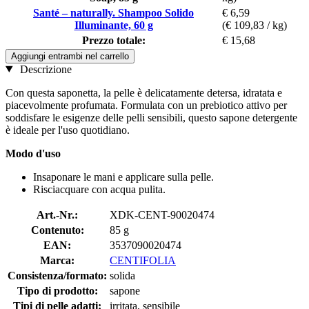
Santé – naturally. Shampoo Solido
€ 6,59
Illuminante, 60 g
(€ 109,83 / kg)
Prezzo totale:
€ 15,68
Aggiungi entrambi nel carrello
Descrizione
Con questa saponetta, la pelle è delicatamente detersa, idratata e
piacevolmente profumata. Formulata con un prebiotico attivo per
soddisfare le esigenze delle pelli sensibili, questo sapone detergente
è ideale per l'uso quotidiano.
Modo d'uso
Insaponare le mani e applicare sulla pelle.
Risciacquare con acqua pulita.
Art.-Nr.:
XDK-CENT-90020474
Contenuto:
85 g
EAN:
3537090020474
Marca:
CENTIFOLIA
Consistenza/formato:
solida
Tipo di prodotto:
sapone
Tipi di pelle adatti:
irritata, sensibile