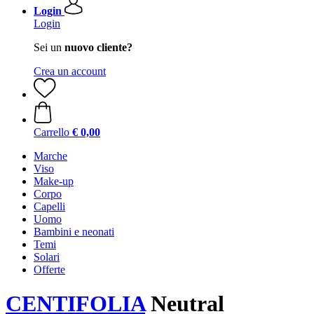
Login
Login
Sei un
nuovo cliente?
Crea un account
Carrello
€ 0,00
Marche
Viso
Make-up
Corpo
Capelli
Uomo
Bambini e neonati
Temi
Solari
Offerte
CENTIFOLIA
Neutral