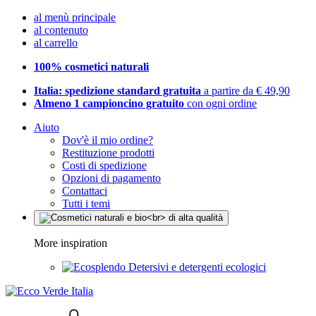
al menù principale
al contenuto
al carrello
100% cosmetici naturali
Italia: spedizione standard gratuita
a partire da € 49,90
Almeno 1 campioncino gratuito
con ogni ordine
Aiuto
Dov'è il mio ordine?
Restituzione prodotti
Costi di spedizione
Opzioni di pagamento
Contattaci
Tutti i temi
More inspiration
Detersivi e detergenti ecologici