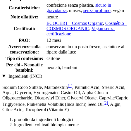
confezione senza plastica,
sicuro in
Caratteristiche:
gravidanza
, unisex,
senza profumo
, vegan
Note olfattive:
neutre
ECOCERT - Cosmos Organic
,
Cosmébio -
Certificati:
COSMOS ORGANIC
,
Vegan senza
certificazione
PAO:
12 mesi
Avvertenze sulla
conservare in un posto fresco, asciutto e al
conservazione:
riparo dalla luce
Tipo di confezione:
cartone
Per chi - Neonati e
neonati, bambini
bambini:
Ingredienti (INCI)
[1]
Sodium Coco­ Sulfate, Maltodextrin
, Palmitic Acid, Stearic Acid,
Aqua, Glycerin, Hydrogenated Castor Oil, Alpha Glucan
Oligosaccharide, Dicaprylyl Ether, Glyceryl Oleate, Caprylic/Capric
[2]
Triglyceride, Plukenetia Volubilis (Inca Inchi) Seed Oil
, Algin,
Citric Acid, Tocopherol (Vitamin E)
prodotto da ingredienti biologici
ingredienti coltivati ​​biologicamente