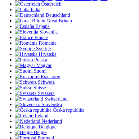
Österreich
Italia
Deutschland
Great Britain
España
Slovenija
France
România
Sverige
Hrvatska
Polska
Magyar
Suomi
България
Schweiz
Suisse
Svizzera
Switzerland
Slovensko
Česká republika
Ireland
Nederland
Belgique
België
Portugal