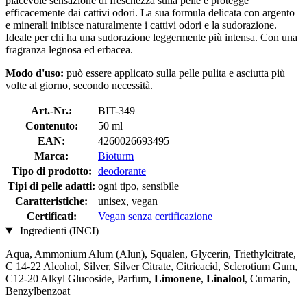
piacevole sensazione di freschezza sulla pelle e protegge
efficacemente dai cattivi odori. La sua formula delicata con argento
e minerali inibisce naturalmente i cattivi odori e la sudorazione.
Ideale per chi ha una sudorazione leggermente più intensa. Con una
fragranza legnosa ed erbacea.
Modo d'uso:
può essere applicato sulla pelle pulita e asciutta più
volte al giorno, secondo necessità.
Art.-Nr.:
BIT-349
Contenuto:
50 ml
EAN:
4260026693495
Marca:
Bioturm
Tipo di prodotto:
deodorante
Tipi di pelle adatti:
ogni tipo, sensibile
Caratteristiche:
unisex, vegan
Certificati:
Vegan senza certificazione
Ingredienti (INCI)
Aqua, Ammonium Alum (Alun), Squalen, Glycerin, Triethylcitrate,
C 14-22 Alcohol, Silver, Silver Citrate, Citricacid, Sclerotium Gum,
C12-20 Alkyl Glucoside, Parfum,
Limonene
,
Linalool
, Cumarin,
Benzylbenzoat