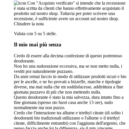
Con "Acquisto verificato" si intende che la recensione
è stata scritta da clienti che hanno effettivamente acquistato il
prodotto sul nostro shop. Tuttavia per poter scrivere una
recensione, è sufficiente avere un account sul nostro shop.
Chiudere la nota
Valuta con 5 su 5 stelle.
Il mio mai più senza
Credo di essere alla decima confezione di questo portentoso
deodorante.
Non ho una sudorazione eccessiva, ma se non metto nulla, i
vestiti poi naturalmente puzzano.
Da anni ormai faccio in modo di utilizzare prodotti sicuri e bio
per le ascelle, e ne ho provati a bizzeffe, marche e tipologie
diverse, ma mai nulla che mi soddisfacesse, addirittura a fine
giornata puzzavo di più che non mettendo nulla.
Questo deodorante è stato la mia salvezza, dura intatto fino a
fine giornata (spesso sto fuori casa anche 13 ore), sudo
normalmente ma non puzzo.
Credo che l'interazione tra allume e triethyl citrate (di solito i
deodoranti bio tradizionali utilizzano o l'allume o il triethyl
citrate, difficilmente entrambi) con l'aggiunta dell'argento, che
penso faccia anche lui la differenza, sia il mix vincente.