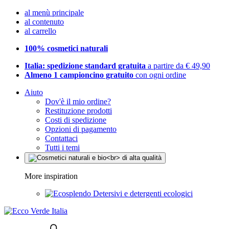
al menù principale
al contenuto
al carrello
100% cosmetici naturali
Italia: spedizione standard gratuita
a partire da € 49,90
Almeno 1 campioncino gratuito
con ogni ordine
Aiuto
Dov'è il mio ordine?
Restituzione prodotti
Costi di spedizione
Opzioni di pagamento
Contattaci
Tutti i temi
More inspiration
Detersivi e detergenti ecologici