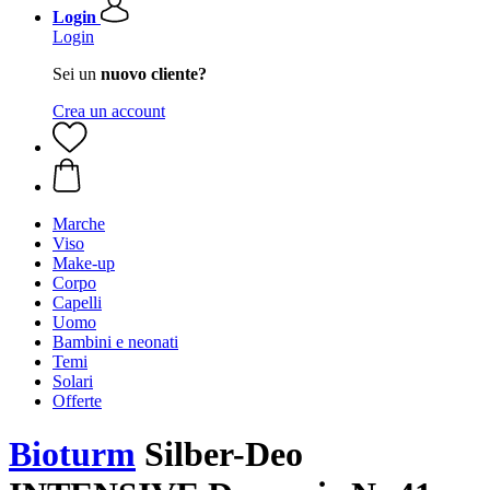
Login
Login
Sei un
nuovo cliente?
Crea un account
Marche
Viso
Make-up
Corpo
Capelli
Uomo
Bambini e neonati
Temi
Solari
Offerte
Bioturm
Silber-Deo