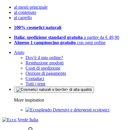
al menù principale
al contenuto
al carrello
100% cosmetici naturali
Italia: spedizione standard gratuita
a partire da € 49,90
Almeno 1 campioncino gratuito
con ogni ordine
Aiuto
Dov'è il mio ordine?
Restituzione prodotti
Costi di spedizione
Opzioni di pagamento
Contattaci
Tutti i temi
More inspiration
Detersivi e detergenti ecologici