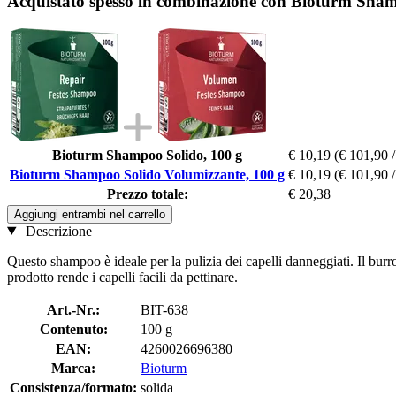
Acquistato spesso in combinazione con Bioturm Sham
Bioturm Shampoo Solido, 100 g
€ 10,19
(€ 101,90 /
Bioturm Shampoo Solido Volumizzante, 100 g
€ 10,19
(€ 101,90 /
Prezzo totale:
€ 20,38
Aggiungi entrambi nel carrello
Descrizione
Questo shampoo è ideale per la pulizia dei capelli danneggiati. Il burro d
prodotto rende i capelli facili da pettinare.
Art.-Nr.:
BIT-638
Contenuto:
100 g
EAN:
4260026696380
Marca:
Bioturm
Consistenza/formato:
solida