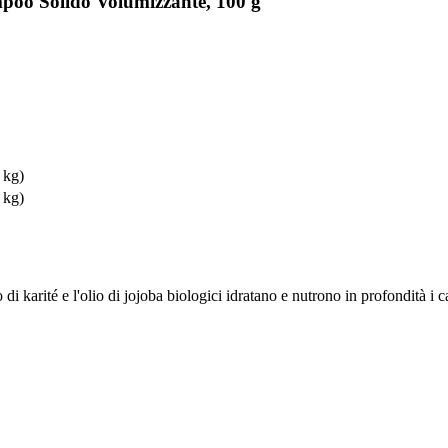
poo Solido Volumizzante, 100 g
 kg)
 kg)
i karité e l'olio di jojoba biologici idratano e nutrono in profondità i ca