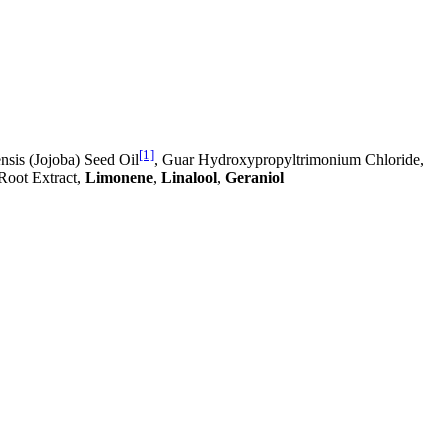
[1]
sis (Jojoba) Seed Oil
, Guar Hydroxypropyltrimonium Chloride,
Root Extract,
Limonene
,
Linalool
,
Geraniol