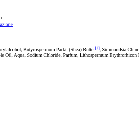
n
cazione
[1]
arylalcohol, Butyrospermum Parkii (Shea) Butter
, Simmondsia Chinen
ble Oil, Aqua, Sodium Chloride, Parfum, Lithospermum Erythrorhizon 