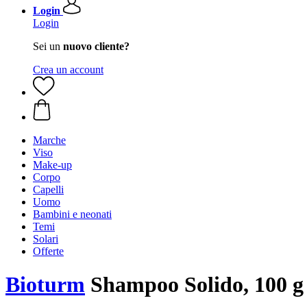
Login
Login
Sei un
nuovo cliente?
Crea un account
Marche
Viso
Make-up
Corpo
Capelli
Uomo
Bambini e neonati
Temi
Solari
Offerte
Bioturm
Shampoo Solido, 100 g