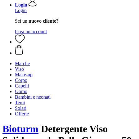
Login
Login
Sei un
nuovo cliente?
Crea un account
Marche
Viso
Make-up
Corpo
Capelli
Uomo
Bambini e neonati
Temi
Solari
Offerte
Bioturm
Detergente Viso