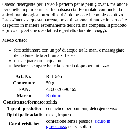
Questo detergente per il viso è perfetto per le pelli giovani, ma anche
per quelle impure o miste di qualsiasi età. Formulato con miele da
apicoltura biologica, burro di karité biologico e il complesso attivo
Lacto-Intensiv, questa barretta, priva di sapone, rimuove le particelle
di sporco in maniera estremamente delicata ma completa. Il prodotto
è privo di plastiche o solfati ed è perfetto durante i viaggi.
Modo d'uso:
fare schiumare con un po' di acqua tra le mani e massaggiare
delicatamente la schiuma sul viso
risciacquare con acqua pulita
lasciare asciugare bene la barretta dopo ogni utilizzo
Art.-Nr.:
BIT-646
Contenuto:
50 g
EAN:
4260026696465
Marca:
Bioturm
Consistenza/formato:
solida
Tipo di prodotto:
cosmetico per bambini, detergente viso
Tipi di pelle adatti:
mista, impura
confezione senza plastica,
sicuro in
Caratteristiche:
gravidanza
, senza solfati