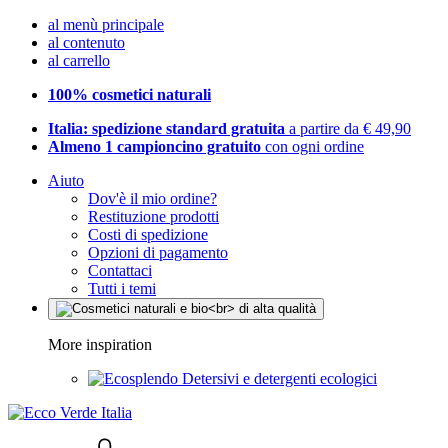
al menù principale
al contenuto
al carrello
100% cosmetici naturali
Italia: spedizione standard gratuita
a partire da € 49,90
Almeno 1 campioncino gratuito
con ogni ordine
Aiuto
Dov'è il mio ordine?
Restituzione prodotti
Costi di spedizione
Opzioni di pagamento
Contattaci
Tutti i temi
More inspiration
Detersivi e detergenti ecologici