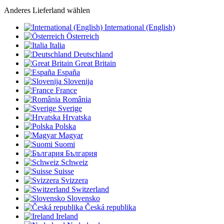
Anderes Lieferland wählen
International (English)
Österreich
Italia
Deutschland
Great Britain
España
Slovenija
France
România
Sverige
Hrvatska
Polska
Magyar
Suomi
България
Schweiz
Suisse
Svizzera
Switzerland
Slovensko
Česká republika
Ireland