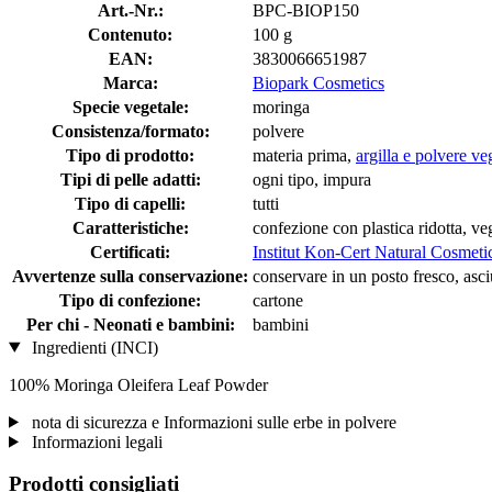
Art.-Nr.:
BPC-BIOP150
Contenuto:
100 g
EAN:
3830066651987
Marca:
Biopark Cosmetics
Specie vegetale:
moringa
Consistenza/formato:
polvere
Tipo di prodotto:
materia prima,
argilla e polvere ve
Tipi di pelle adatti:
ogni tipo, impura
Tipo di capelli:
tutti
Caratteristiche:
confezione con plastica ridotta, v
Certificati:
Institut Kon-Cert Natural Cosmeti
Avvertenze sulla conservazione:
conservare in un posto fresco, asciu
Tipo di confezione:
cartone
Per chi - Neonati e bambini:
bambini
Ingredienti (INCI)
100% Moringa Oleifera Leaf Powder
nota di sicurezza e Informazioni sulle erbe in polvere
Informazioni legali
Prodotti consigliati