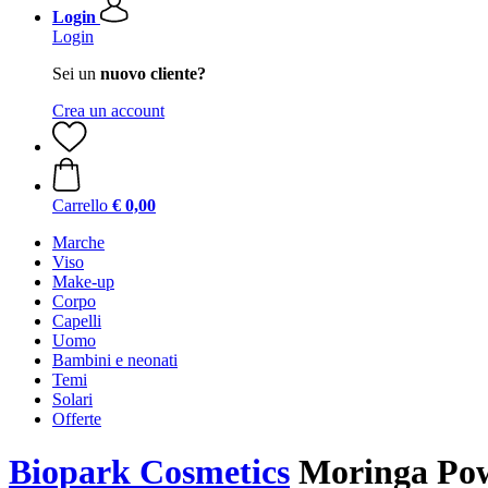
Login
Login
Sei un
nuovo cliente?
Crea un account
Carrello
€ 0,00
Marche
Viso
Make-up
Corpo
Capelli
Uomo
Bambini e neonati
Temi
Solari
Offerte
Biopark Cosmetics
Moringa Pow