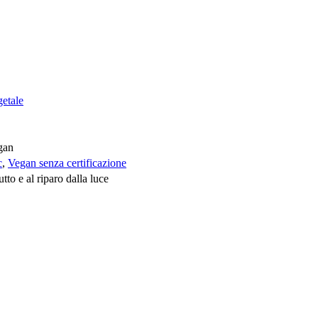
getale
egan
c
,
Vegan senza certificazione
tto e al riparo dalla luce