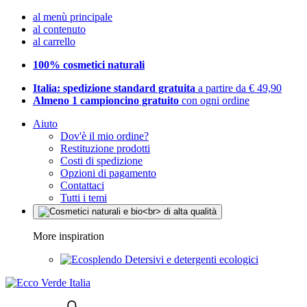
al menù principale
al contenuto
al carrello
100% cosmetici naturali
Italia: spedizione standard gratuita
a partire da € 49,90
Almeno 1 campioncino gratuito
con ogni ordine
Aiuto
Dov'è il mio ordine?
Restituzione prodotti
Costi di spedizione
Opzioni di pagamento
Contattaci
Tutti i temi
More inspiration
Detersivi e detergenti ecologici