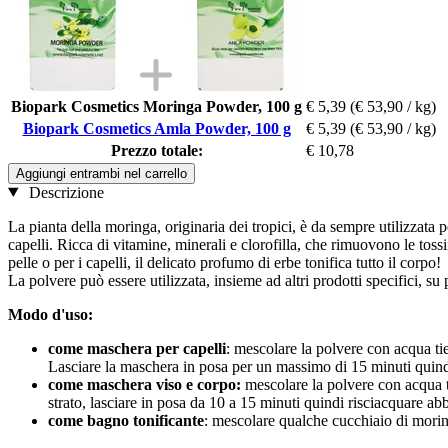
Biopark Cosmetics Moringa Powder, 100 g
€ 5,39
(€ 53,90 / kg)
Biopark Cosmetics Amla Powder, 100 g
€ 5,39
(€ 53,90 / kg)
Prezzo totale:
€ 10,78
Aggiungi entrambi nel carrello
Descrizione
La pianta della moringa, originaria dei tropici, è da sempre utilizzata p
capelli. Ricca di vitamine, minerali e clorofilla, che rimuovono le toss
pelle o per i capelli, il delicato profumo di erbe tonifica tutto il corpo!
La polvere può essere utilizzata, insieme ad altri prodotti specifici, su p
Modo d'uso:
come maschera per capelli
: mescolare la polvere con acqua tie
Lasciare la maschera in posa per un massimo di 15 minuti quind
come maschera viso e corpo:
mescolare la polvere con acqua ti
strato, lasciare in posa da 10 a 15 minuti quindi risciacquare a
come bagno tonificante
: mescolare qualche cucchiaio di morin