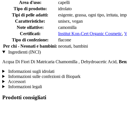
Area d'uso:
capelli
Tipo di prodotto:
idrolato
Tipi di pelle adatti:
esigente, grassa, ogni tipo, irritata, im
Caratteristiche:
unisex, vegan
Note olfattive:
camomilla
Certificati:
Institut Kon-Cert Organic Cosmetic
,
V
Tipo di confezione:
flacone
Per chi - Neonati e bambini:
neonati, bambini
Ingredienti (INCI)
Acqua Di Fiori Di Matricaria Chamomilla , Dehydroacetic Acid,
Benz
Informazioni sugli idrolati
Informazioni sulle confezioni di Biopark
Accessori
Informazioni legali
Prodotti consigliati