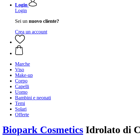
Login
Login
Sei un
nuovo cliente?
Crea un account
Marche
Viso
Make-up
Corpo
Capelli
Uomo
Bambini e neonati
Temi
Solari
Offerte
Biopark Cosmetics
Idrolato di 