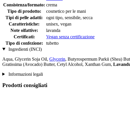
Consistenza/formato:
crema
Tipo di prodotto:
cosmetico per le mani
Tipi di pelle adatti:
ogni tipo, sensibile, secca
Caratteristiche:
unisex, vegan
Note olfattive:
lavanda
Certificati:
Vegan senza certificazione
Tipo di confezione:
tubetto
Ingredienti (INCI)
Aqua, Glycerin Soja Oil,
Glycerin
, Butyrospermum Parkii (Shea) Butte
Gratissima (Avocado) Butter, Cetyl Alcohol, Xanthan Gum,
Lavandul
Informazioni legali
Prodotti consigliati