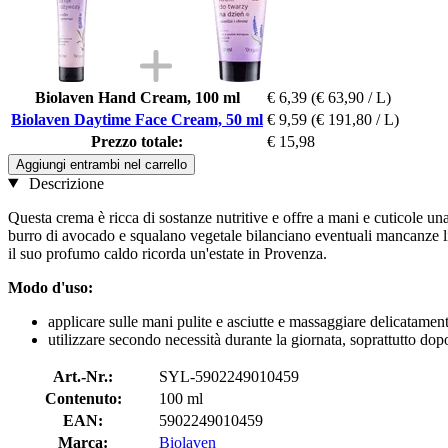
Biolaven Hand Cream, 100 ml
€ 6,39
(€ 63,90 / L)
Biolaven Daytime Face Cream, 50 ml
€ 9,59
(€ 191,80 / L)
Prezzo totale:
€ 15,98
Aggiungi entrambi nel carrello
Descrizione
Questa crema è ricca di sostanze nutritive e offre a mani e cuticole una
burro di avocado e squalano vegetale bilanciano eventuali mancanze lipid
il suo profumo caldo ricorda un'estate in Provenza.
Modo d'uso:
applicare sulle mani pulite e asciutte e massaggiare delicatament
utilizzare secondo necessità durante la giornata, soprattutto dopo
Art.-Nr.:
SYL-5902249010459
Contenuto:
100 ml
EAN:
5902249010459
Marca:
Biolaven