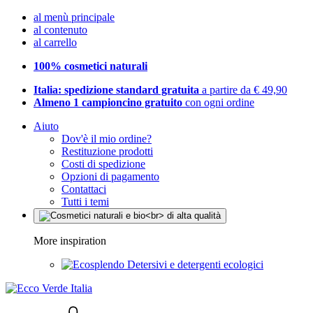
al menù principale
al contenuto
al carrello
100% cosmetici naturali
Italia: spedizione standard gratuita
a partire da € 49,90
Almeno 1 campioncino gratuito
con ogni ordine
Aiuto
Dov'è il mio ordine?
Restituzione prodotti
Costi di spedizione
Opzioni di pagamento
Contattaci
Tutti i temi
More inspiration
Detersivi e detergenti ecologici