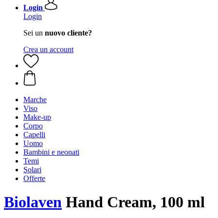
Login
Login
Sei un
nuovo cliente?
Crea un account
Marche
Viso
Make-up
Corpo
Capelli
Uomo
Bambini e neonati
Temi
Solari
Offerte
Biolaven
Hand Cream, 100 ml