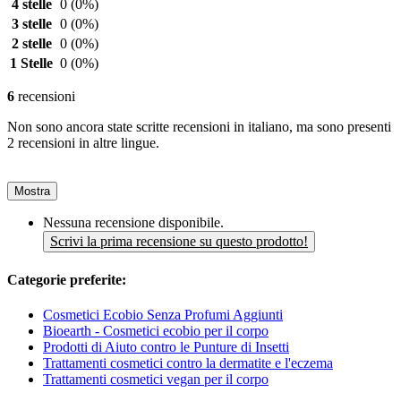
4 stelle
0
(0%)
3 stelle
0
(0%)
2 stelle
0
(0%)
1 Stelle
0
(0%)
6
recensioni
Non sono ancora state scritte recensioni in italiano, ma sono presenti
2 recensioni in altre lingue.
Mostra
Nessuna recensione disponibile.
Scrivi la prima recensione su questo prodotto!
Categorie preferite:
Cosmetici Ecobio Senza Profumi Aggiunti
Bioearth - Cosmetici ecobio per il corpo
Prodotti di Aiuto contro le Punture di Insetti
Trattamenti cosmetici contro la dermatite e l'eczema
Trattamenti cosmetici vegan per il corpo