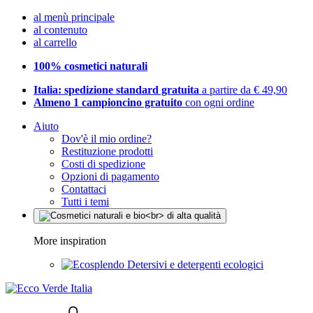
al menù principale
al contenuto
al carrello
100% cosmetici naturali
Italia: spedizione standard gratuita
a partire da € 49,90
Almeno 1 campioncino gratuito
con ogni ordine
Aiuto
Dov'è il mio ordine?
Restituzione prodotti
Costi di spedizione
Opzioni di pagamento
Contattaci
Tutti i temi
More inspiration
Detersivi e detergenti ecologici