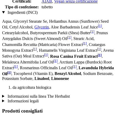
Certificati:
AIAB
,
Vegan senza certificazione
Tipo di confezione:
tubetto
Ingredienti (INCI)
Aqua, Glyceryl Stearate Se, Helianthus Annus (Sunflower) Seed
[1]
Oil, Cetyl Alcohol,
Glycerin
, Aloe Barbadensis Leaf Juice
,
[1]
Cetearylalcohol, Butyrospermum Parkii (Shea) Butter
, Prunus
[1]
Amygdalus Dulcis (Sweet Almond) Oil
, Stearic Acid,
[1]
Chamomilla Recutita (Matricaria) Flower Extract
, Crataegus
[1]
[1]
Monogyna Extract
, Hamamelis Virginiana Leaf Extract
, Avena
[1]
[1]
Sativa (Oat) Meal Extract
,
Rosa Canina Fruit Extract
,
[1]
Melaleuca Alternifolia Leaf Oil
, Arctium Lappa (Burdock) Root
[1]
[1]
Extract
, Rosmarinus Officinalis Leaf Oil
,
Lavandula Hybrida
[1]
Oil
, Tocopherol (Vitamin E),
Benzyl Alcohol
, Sodium Benzoate,
Potassium Sorbate,
Linalool
,
Limonene
da agricoltura biologica
Informazioni sulla linea The Herbalist
Informazioni legali
Prodotti consigliati