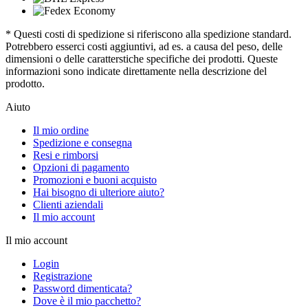
* Questi costi di spedizione si riferiscono alla spedizione standard.
Potrebbero esserci costi aggiuntivi, ad es. a causa del peso, delle
dimensioni o delle caratterstiche specifiche dei prodotti. Queste
informazioni sono indicate direttamente nella descrizione del
prodotto.
Aiuto
Il mio ordine
Spedizione e consegna
Resi e rimborsi
Opzioni di pagamento
Promozioni e buoni acquisto
Hai bisogno di ulteriore aiuto?
Clienti aziendali
Il mio account
Il mio account
Login
Registrazione
Password dimenticata?
Dove è il mio pacchetto?