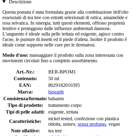
Descrizione
Questa pomata è stata formulata grazie alla combinazione dell'olio
essenziale di tea tree con estratti selezionati di ortica, amamelide e
rosa selvatica. In sinergia, tutti questi elementi, offrono proprietà
lenitive e proteggono dalle influenze ambientali dannose.
L'unguento è ideale sulla pelle irritata ed esigente, agisce contro
l'acne, le punture di insetti ed il piede d'atleta. Inoltre il prodotto è
ideale come supporto nelle cure per le dermatosi.
Modo d'uso:
massaggiare il prodotto sulla zona interessata con
movimenti circolari fino a completo assorbimento.
Art.-Nr.:
BER-BPOM1
Contenuto:
50 ml
EAN:
8029182010395
Marca:
bioearth
Consistenza/formato:
balsamo
Tipo di prodotto:
trattamento corpo
Tipi di pelle adatti:
esigente, irritata
nickel tested, confezione con plastica
Caratteristiche:
ridotta, unisex,
senza profumo
, vegan
Note olfattive:
tea tree