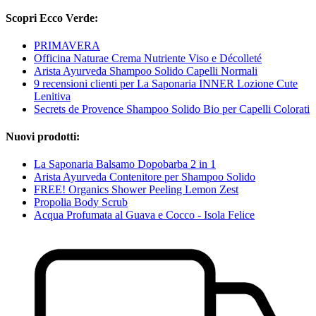
Scopri Ecco Verde:
PRIMAVERA
Officina Naturae Crema Nutriente Viso e Décolleté
Arista Ayurveda Shampoo Solido Capelli Normali
9 recensioni clienti per La Saponaria INNER Lozione Cute
Lenitiva
Secrets de Provence Shampoo Solido Bio per Capelli Colorati
Nuovi prodotti:
La Saponaria Balsamo Dopobarba 2 in 1
Arista Ayurveda Contenitore per Shampoo Solido
FREE! Organics Shower Peeling Lemon Zest
Propolia Body Scrub
Acqua Profumata al Guava e Cocco - Isola Felice