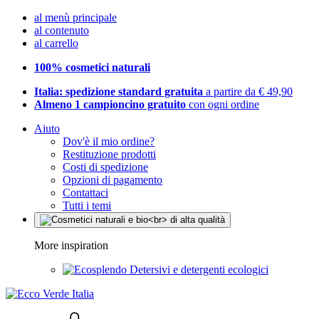
al menù principale
al contenuto
al carrello
100% cosmetici naturali
Italia: spedizione standard gratuita
a partire da € 49,90
Almeno 1 campioncino gratuito
con ogni ordine
Aiuto
Dov'è il mio ordine?
Restituzione prodotti
Costi di spedizione
Opzioni di pagamento
Contattaci
Tutti i temi
More inspiration
Detersivi e detergenti ecologici