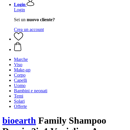
Login
Login
Sei un
nuovo cliente?
Crea un account
Marche
Viso
Make-up
Corpo
Capelli
Uomo
Bambini e neonati
Temi
Solari
Offerte
bioearth
Family Shampoo