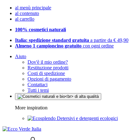
al menù principale
al contenuto
al carrello
100% cosmetici naturali
Italia: spedizione standard gratuita
a partire da € 49,90
Almeno 1 campioncino gratuito
con ogni ordine
Aiuto
Dov'è il mio ordine?
Restituzione prodotti
Costi di spedizione
Opzioni di pagamento
Contattaci
Tutti i temi
More inspiration
Detersivi e detergenti ecologici