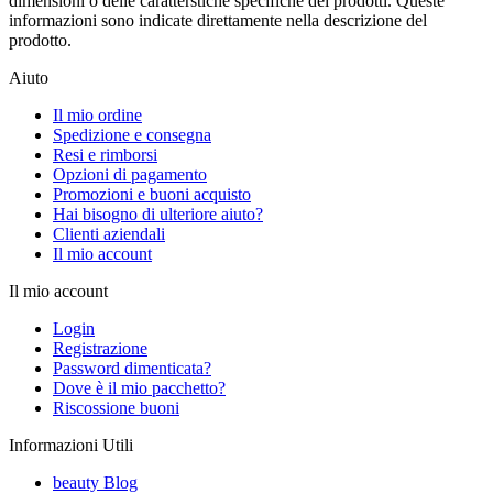
dimensioni o delle caratterstiche specifiche dei prodotti. Queste
informazioni sono indicate direttamente nella descrizione del
prodotto.
Aiuto
Il mio ordine
Spedizione e consegna
Resi e rimborsi
Opzioni di pagamento
Promozioni e buoni acquisto
Hai bisogno di ulteriore aiuto?
Clienti aziendali
Il mio account
Il mio account
Login
Registrazione
Password dimenticata?
Dove è il mio pacchetto?
Riscossione buoni
Informazioni Utili
beauty Blog