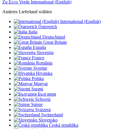
Zu Ecco Verde International (English)
Anderes Lieferland wählen
International (English)
Österreich
Italia
Deutschland
Great Britain
España
Slovenija
France
România
Sverige
Hrvatska
Polska
Magyar
Suomi
България
Schweiz
Suisse
Svizzera
Switzerland
Slovensko
Česká republika