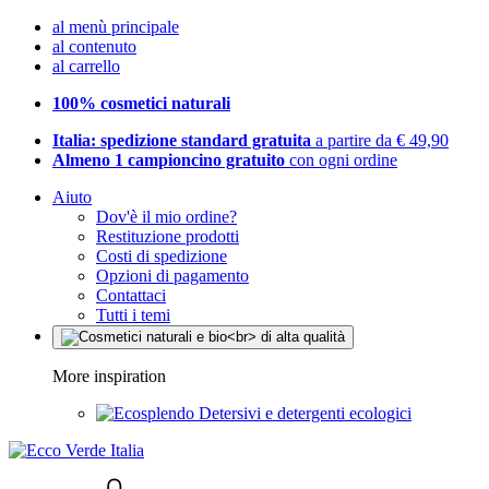
al menù principale
al contenuto
al carrello
100% cosmetici naturali
Italia: spedizione standard gratuita
a partire da € 49,90
Almeno 1 campioncino gratuito
con ogni ordine
Aiuto
Dov'è il mio ordine?
Restituzione prodotti
Costi di spedizione
Opzioni di pagamento
Contattaci
Tutti i temi
More inspiration
Detersivi e detergenti ecologici