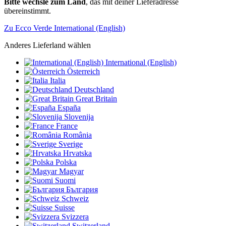
Bitte wechsle zum Land
, das mit deiner Lieferadresse
übereinstimmt.
Zu Ecco Verde International (English)
Anderes Lieferland wählen
International (English)
Österreich
Italia
Deutschland
Great Britain
España
Slovenija
France
România
Sverige
Hrvatska
Polska
Magyar
Suomi
България
Schweiz
Suisse
Svizzera
Switzerland