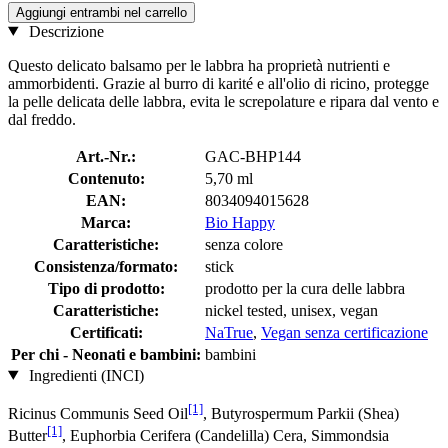
Aggiungi entrambi nel carrello
Descrizione
Questo delicato balsamo per le labbra ha proprietà nutrienti e
ammorbidenti. Grazie al burro di karité e all'olio di ricino, protegge
la pelle delicata delle labbra, evita le screpolature e ripara dal vento e
dal freddo.
Art.-Nr.:
GAC-BHP144
Contenuto:
5,70 ml
EAN:
8034094015628
Marca:
Bio Happy
Caratteristiche:
senza colore
Consistenza/formato:
stick
Tipo di prodotto:
prodotto per la cura delle labbra
Caratteristiche:
nickel tested, unisex, vegan
Certificati:
NaTrue
,
Vegan senza certificazione
Per chi - Neonati e bambini:
bambini
Ingredienti (INCI)
[1]
Ricinus Communis Seed Oil
, Butyrospermum Parkii (Shea)
[1]
Butter
, Euphorbia Cerifera (Candelilla) Cera, Simmondsia