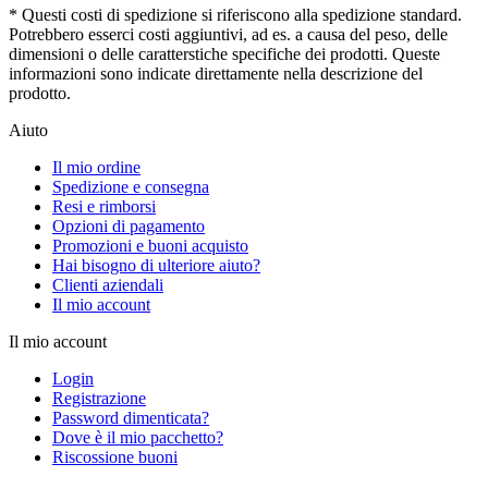
* Questi costi di spedizione si riferiscono alla spedizione standard.
Potrebbero esserci costi aggiuntivi, ad es. a causa del peso, delle
dimensioni o delle caratterstiche specifiche dei prodotti. Queste
informazioni sono indicate direttamente nella descrizione del
prodotto.
Aiuto
Il mio ordine
Spedizione e consegna
Resi e rimborsi
Opzioni di pagamento
Promozioni e buoni acquisto
Hai bisogno di ulteriore aiuto?
Clienti aziendali
Il mio account
Il mio account
Login
Registrazione
Password dimenticata?
Dove è il mio pacchetto?
Riscossione buoni