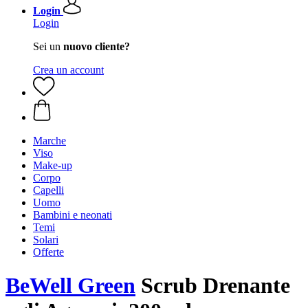
Login
Login
Sei un
nuovo cliente?
Crea un account
Marche
Viso
Make-up
Corpo
Capelli
Uomo
Bambini e neonati
Temi
Solari
Offerte
BeWell Green
Scrub Drenante