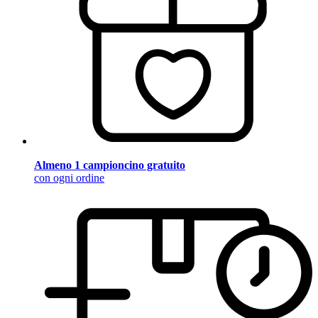
Almeno 1 campioncino gratuito
con ogni ordine