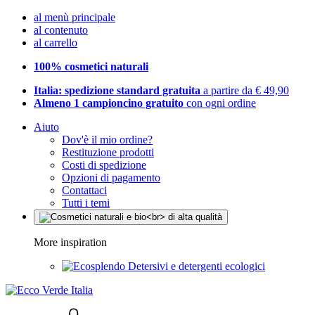
al menù principale
al contenuto
al carrello
100% cosmetici naturali
Italia: spedizione standard gratuita
a partire da € 49,90
Almeno 1 campioncino gratuito
con ogni ordine
Aiuto
Dov'è il mio ordine?
Restituzione prodotti
Costi di spedizione
Opzioni di pagamento
Contattaci
Tutti i temi
More inspiration
Detersivi e detergenti ecologici