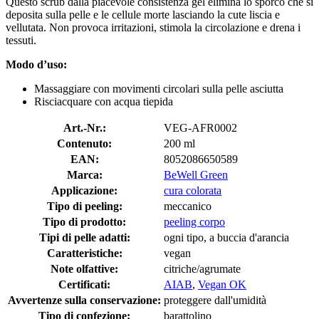
Questo scrub dalla piacevole consistenza gel elimina lo sporco che si
deposita sulla pelle e le cellule morte lasciando la cute liscia e
vellutata. Non provoca irritazioni, stimola la circolazione e drena i
tessuti.
Modo d’uso:
Massaggiare con movimenti circolari sulla pelle asciutta
Risciacquare con acqua tiepida
Art.-Nr.:
VEG-AFR0002
Contenuto:
200 ml
EAN:
8052086650589
Marca:
BeWell Green
Applicazione:
cura colorata
Tipo di peeling:
meccanico
Tipo di prodotto:
peeling corpo
Tipi di pelle adatti:
ogni tipo, a buccia d'arancia
Caratteristiche:
vegan
Note olfattive:
citriche/agrumate
Certificati:
AIAB
,
Vegan OK
Avvertenze sulla conservazione:
proteggere dall'umidità
Tipo di confezione:
barattolino