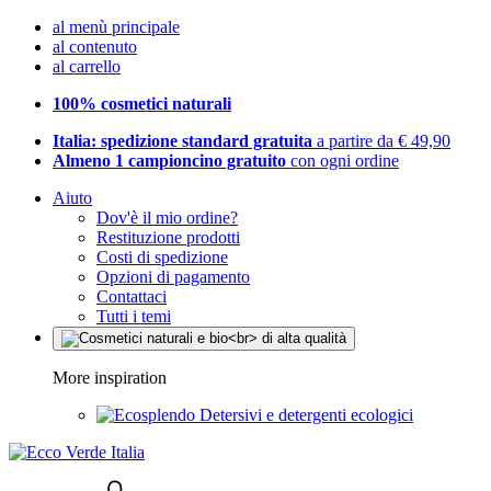
al menù principale
al contenuto
al carrello
100% cosmetici naturali
Italia: spedizione standard gratuita
a partire da € 49,90
Almeno 1 campioncino gratuito
con ogni ordine
Aiuto
Dov'è il mio ordine?
Restituzione prodotti
Costi di spedizione
Opzioni di pagamento
Contattaci
Tutti i temi
More inspiration
Detersivi e detergenti ecologici