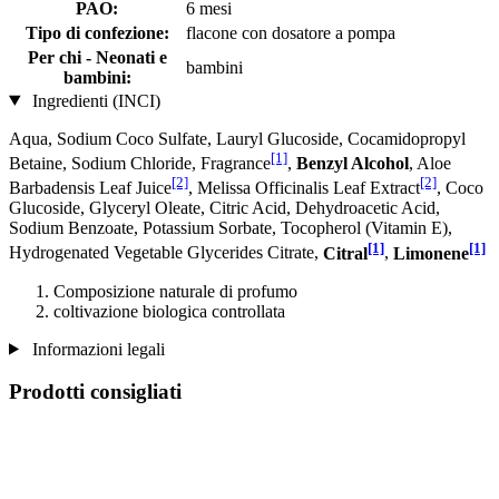
PAO:
6 mesi
Tipo di confezione:
flacone con dosatore a pompa
Per chi - Neonati e
bambini
bambini:
Ingredienti (INCI)
Aqua, Sodium Coco­ Sulfate, Lauryl Glucoside, Cocamidopropyl
[1]
Betaine, Sodium Chloride, Fragrance
,
Benzyl Alcohol
, Aloe
[2]
[2]
Barbadensis Leaf Juice
, Melissa Officinalis Leaf Extract
, Coco
Glucoside, Glyceryl Oleate, Citric Acid, Dehydroacetic Acid,
Sodium Benzoate, Potassium Sorbate, Tocopherol (Vitamin E),
[1]
[1]
Hydrogenated Vegetable Glycerides Citrate,
Citral
,
Limonene
Composizione naturale di profumo
coltivazione biologica controllata
Informazioni legali
Prodotti consigliati