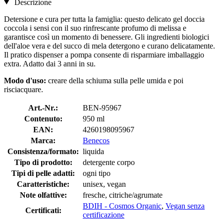
Descrizione
Detersione e cura per tutta la famiglia: questo delicato gel doccia
coccola i sensi con il suo rinfrescante profumo di melissa e
garantisce così un momento di benessere. Gli ingredienti biologici
dell'aloe vera e del succo di mela detergono e curano delicatamente.
Il pratico dispenser a pompa consente di risparmiare imballaggio
extra. Adatto dai 3 anni in su.
Modo d'uso:
creare della schiuma sulla pelle umida e poi
risciacquare.
Art.-Nr.:
BEN-95967
Contenuto:
950 ml
EAN:
4260198095967
Marca:
Benecos
Consistenza/formato:
liquida
Tipo di prodotto:
detergente corpo
Tipi di pelle adatti:
ogni tipo
Caratteristiche:
unisex, vegan
Note olfattive:
fresche, citriche/agrumate
BDIH - Cosmos Organic
,
Vegan senza
Certificati:
certificazione