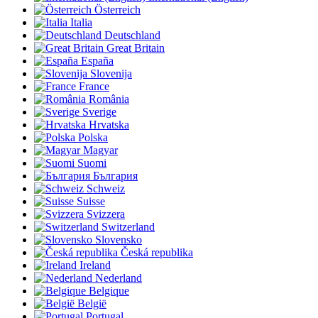
Österreich
Italia
Deutschland
Great Britain
España
Slovenija
France
România
Sverige
Hrvatska
Polska
Magyar
Suomi
България
Schweiz
Suisse
Svizzera
Switzerland
Slovensko
Česká republika
Ireland
Nederland
Belgique
België
Portugal