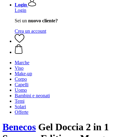
Login
Login
Sei un
nuovo cliente?
Crea un account
Marche
Viso
Make-up
Corpo
Capelli
Uomo
Bambini e neonati
Temi
Solari
Offerte
Benecos
Gel Doccia 2 in 1