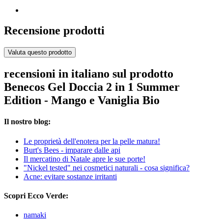
Recensione prodotti
Valuta questo prodotto
recensioni in italiano sul prodotto
Benecos Gel Doccia 2 in 1 Summer
Edition - Mango e Vaniglia Bio
Il nostro blog:
Le proprietà dell'enotera per la pelle matura!
Burt's Bees - imparare dalle api
Il mercatino di Natale apre le sue porte!
"Nickel tested" nei cosmetici naturali - cosa significa?
Acne: evitare sostanze irritanti
Scopri Ecco Verde:
namaki