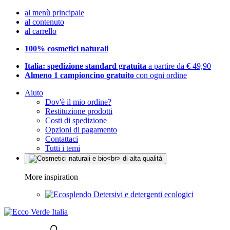
al menù principale
al contenuto
al carrello
100% cosmetici naturali
Italia: spedizione standard gratuita
a partire da € 49,90
Almeno 1 campioncino gratuito
con ogni ordine
Aiuto
Dov'è il mio ordine?
Restituzione prodotti
Costi di spedizione
Opzioni di pagamento
Contattaci
Tutti i temi
More inspiration
Detersivi e detergenti ecologici