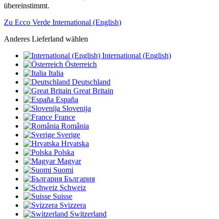
übereinstimmt.
Zu Ecco Verde International (English)
Anderes Lieferland wählen
International (English)
Österreich
Italia
Deutschland
Great Britain
España
Slovenija
France
România
Sverige
Hrvatska
Polska
Magyar
Suomi
България
Schweiz
Suisse
Svizzera
Switzerland