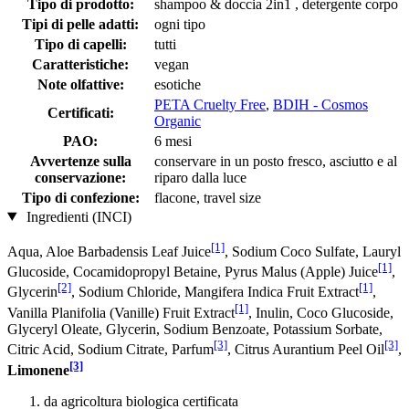
Tipo di prodotto:
shampoo & doccia 2in1 , detergente corpo
Tipi di pelle adatti:
ogni tipo
Tipo di capelli:
tutti
Caratteristiche:
vegan
Note olfattive:
esotiche
PETA Cruelty Free
,
BDIH - Cosmos
Certificati:
Organic
PAO:
6 mesi
Avvertenze sulla
conservare in un posto fresco, asciutto e al
conservazione:
riparo dalla luce
Tipo di confezione:
flacone, travel size
Ingredienti (INCI)
[1]
Aqua, Aloe Barbadensis Leaf Juice
, Sodium Coco­ Sulfate, Lauryl
[1]
Glucoside, Cocamidopropyl Betaine, Pyrus Malus (Apple) Juice
,
[2]
[1]
Glycerin
, Sodium Chloride, Mangifera Indica Fruit Extract
,
[1]
Vanilla Planifolia (Vanille) Fruit Extract
, Inulin, Coco Glucoside,
Glyceryl Oleate, Glycerin, Sodium Benzoate, Potassium Sorbate,
[3]
[3]
Citric Acid, Sodium Citrate, Parfum
, Citrus Aurantium Peel Oil
,
[3]
Limonene
da agricoltura biologica certificata