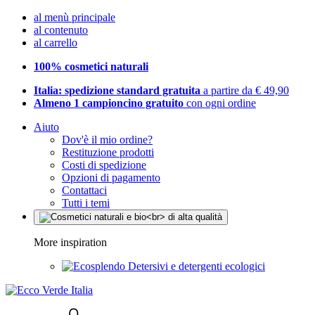
al menù principale
al contenuto
al carrello
100% cosmetici naturali
Italia: spedizione standard gratuita
a partire da € 49,90
Almeno 1 campioncino gratuito
con ogni ordine
Aiuto
Dov'è il mio ordine?
Restituzione prodotti
Costi di spedizione
Opzioni di pagamento
Contattaci
Tutti i temi
More inspiration
Detersivi e detergenti ecologici