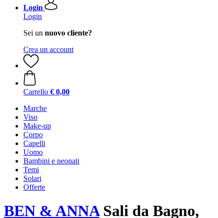
Login
Login
Sei un
nuovo cliente?
Crea un account
Carrello
€ 0,00
Marche
Viso
Make-up
Corpo
Capelli
Uomo
Bambini e neonati
Temi
Solari
Offerte
BEN & ANNA
Sali da Bagno,