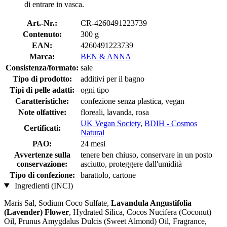
di entrare in vasca.
Art.-Nr.:
CR-4260491223739
Contenuto:
300 g
EAN:
4260491223739
Marca:
BEN & ANNA
Consistenza/formato:
sale
Tipo di prodotto:
additivi per il bagno
Tipi di pelle adatti:
ogni tipo
Caratteristiche:
confezione senza plastica, vegan
Note olfattive:
floreali, lavanda, rosa
UK Vegan Society
,
BDIH - Cosmos
Certificati:
Natural
PAO:
24 mesi
Avvertenze sulla
tenere ben chiuso, conservare in un posto
conservazione:
asciutto, proteggere dall'umidità
Tipo di confezione:
barattolo, cartone
Ingredienti (INCI)
Maris Sal, Sodium Coco­ Sulfate,
Lavandula Angustifolia
(Lavender) Flower
, Hydrated Silica, Cocos Nucifera (Coconut)
Oil, Prunus Amygdalus Dulcis (Sweet Almond) Oil, Fragrance,