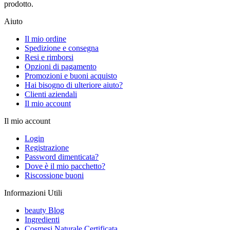
prodotto.
Aiuto
Il mio ordine
Spedizione e consegna
Resi e rimborsi
Opzioni di pagamento
Promozioni e buoni acquisto
Hai bisogno di ulteriore aiuto?
Clienti aziendali
Il mio account
Il mio account
Login
Registrazione
Password dimenticata?
Dove è il mio pacchetto?
Riscossione buoni
Informazioni Utili
beauty Blog
Ingredienti
Cosmesi Naturale Certificata