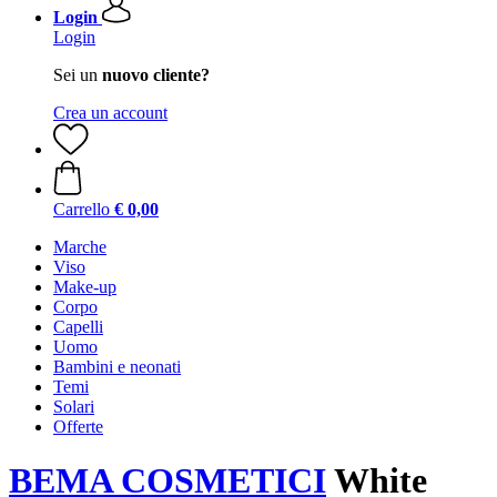
Login
Login
Sei un
nuovo cliente?
Crea un account
Carrello
€ 0,00
Marche
Viso
Make-up
Corpo
Capelli
Uomo
Bambini e neonati
Temi
Solari
Offerte
BEMA COSMETICI
White