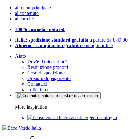
al menù principale
al contenuto
al carrello
100% cosmetici naturali
Italia: spedizione standard gratuita
a partire da € 49,90
Almeno 1 campioncino gratuito
con ogni ordine
Aiuto
Dov'è il mio ordine?
Restituzione prodotti
Costi di spedizione
Opzioni di pagamento
Contattaci
Tutti i temi
More inspiration
Detersivi e detergenti ecologici