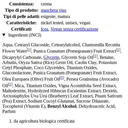
Consistenza:
crema
Tipo di prodotto:
maschera viso
Tipi di pelle adatti:
esigente, matura
Caratteristiche:
nickel tested, unisex, vegan
Certificati:
Icea
,
Vegan senza certificazione
Ingredienti (INCI)
Aqua, Cetearyl Glucoside, Cetearylalcohol, Chamomilla Recutita
[1]
[1]
Flower Water
, Punica Granatum (Pomegranate) Fruit Extract
,
[1]
Dicaprylyl Carbonate,
Glycerin
, Glycerin Soja Oil
, Betaine,
Arbutin, Oryza Sativa (Rice) Germ Oil, Caolin Clay, Potassium
Cetyl Phosphate, Coco Glycerides, Titanium Oxides,
Gluconolactone, Punica Granatum (Pomegranate) Fruit Extract,
[1]
Olea Europaea (Olive) Fruit Oil
, Persea Gratissima (Avocado)
[1]
Oil
, Mica, Titanium Oxides, Vigna Aconitifolia Seed Extract,
Maltodextrin, Hydrolyzed Hibiscus Esculentus Extract, Dextrin,
Arctostaphylos Uva Ursi (Bearberry) Leaf Extract, Pisum Sativum
(Pea) Extract, Sodium Cocoyl Glutamat, Sucrose Dilaurate,
Tocopherol (Vitamin E),
Benzyl Alcohol
, Dehydroacetic Acid,
Parfum
da agricoltura biologica certificata