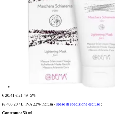
€ 20,41
€ 21,49
-5%
(
€ 408,20 / L
, IVA 22% inclusa
-
spese di spedizione escluse
)
Contenuto:
50 ml