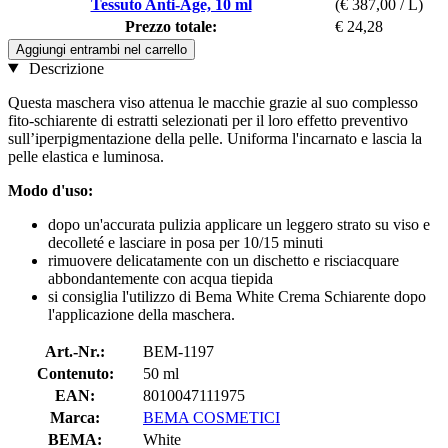
Tessuto Anti-Age, 10 ml
(€ 387,00 / L)
Prezzo totale:
€ 24,28
Aggiungi entrambi nel carrello
Descrizione
Questa maschera viso attenua le macchie grazie al suo complesso
fito-schiarente di estratti selezionati per il loro effetto preventivo
sull’iperpigmentazione della pelle. Uniforma l'incarnato e lascia la
pelle elastica e luminosa.
Modo d'uso:
dopo un'accurata pulizia applicare un leggero strato su viso e
decolleté e lasciare in posa per 10/15 minuti
rimuovere delicatamente con un dischetto e risciacquare
abbondantemente con acqua tiepida
si consiglia l'utilizzo di Bema White Crema Schiarente dopo
l'applicazione della maschera.
Art.-Nr.:
BEM-1197
Contenuto:
50 ml
EAN:
8010047111975
Marca:
BEMA COSMETICI
BEMA:
White