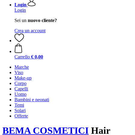
Login
Login
Sei un
nuovo cliente?
Crea un account
Carrello
€ 0,00
Marche
Viso
Make-up
Corpo
Capelli
Uomo
Bambini e neonati
Temi
Solari
Offerte
BEMA COSMETICI
Hair