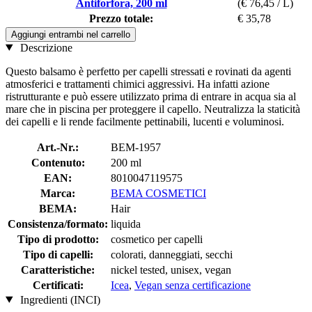
Antiforfora, 200 ml
(€ 76,45 / L)
Prezzo totale:
€ 35,78
Aggiungi entrambi nel carrello
Descrizione
Questo balsamo è perfetto per capelli stressati e rovinati da agenti
atmosferici e trattamenti chimici aggressivi. Ha infatti azione
ristrutturante e può essere utilizzato prima di entrare in acqua sia al
mare che in piscina per proteggere il capello. Neutralizza la staticità
dei capelli e li rende facilmente pettinabili, lucenti e voluminosi.
Art.-Nr.:
BEM-1957
Contenuto:
200 ml
EAN:
8010047119575
Marca:
BEMA COSMETICI
BEMA:
Hair
Consistenza/formato:
liquida
Tipo di prodotto:
cosmetico per capelli
Tipo di capelli:
colorati, danneggiati, secchi
Caratteristiche:
nickel tested, unisex, vegan
Certificati:
Icea
,
Vegan senza certificazione
Ingredienti (INCI)