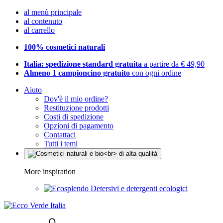
al menù principale
al contenuto
al carrello
100% cosmetici naturali
Italia: spedizione standard gratuita
a partire da € 49,90
Almeno 1 campioncino gratuito
con ogni ordine
Aiuto
Dov'è il mio ordine?
Restituzione prodotti
Costi di spedizione
Opzioni di pagamento
Contattaci
Tutti i temi
More inspiration
Detersivi e detergenti ecologici