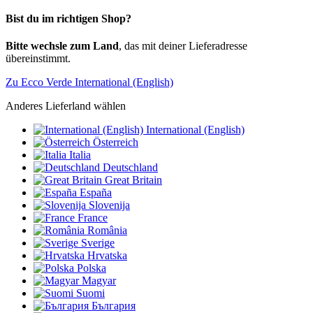
Bist du im richtigen Shop?
Bitte wechsle zum Land
, das mit deiner Lieferadresse
übereinstimmt.
Zu Ecco Verde International (English)
Anderes Lieferland wählen
International (English)
Österreich
Italia
Deutschland
Great Britain
España
Slovenija
France
România
Sverige
Hrvatska
Polska
Magyar
Suomi
България