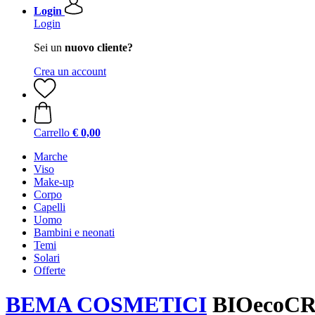
Login
Login
Sei un
nuovo cliente?
Crea un account
Carrello
€ 0,00
Marche
Viso
Make-up
Corpo
Capelli
Uomo
Bambini e neonati
Temi
Solari
Offerte
BEMA COSMETICI
BIOecoCRE