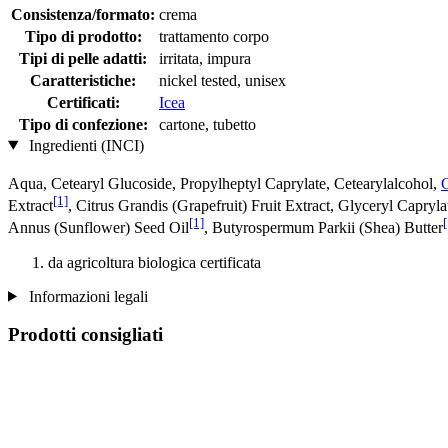
Consistenza/formato:
crema
Tipo di prodotto:
trattamento corpo
Tipi di pelle adatti:
irritata, impura
Caratteristiche:
nickel tested, unisex
Certificati:
Icea
Tipo di confezione:
cartone, tubetto
Ingredienti (INCI)
Aqua, Cetearyl Glucoside, Propylheptyl Caprylate, Cetearylalcohol,
G
[1]
Extract
, Citrus Grandis (Grapefruit) Fruit Extract, Glyceryl Capryl
[1]
[
Annus (Sunflower) Seed Oil
, Butyrospermum Parkii (Shea) Butter
da agricoltura biologica certificata
Informazioni legali
Prodotti consigliati