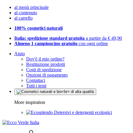
al menù principale
al contenuto
al carrello
100% cosmetici naturali
Italia: spedizione standard gratuita
a partire da € 49,90
Almeno 1 campioncino gratuito
con ogni ordine
Aiuto
Dov'è il mio ordine?
Restituzione prodotti
Costi di spedizione
Opzioni di pagamento
Contattaci
Tutti i temi
More inspiration
Detersivi e detergenti ecologici