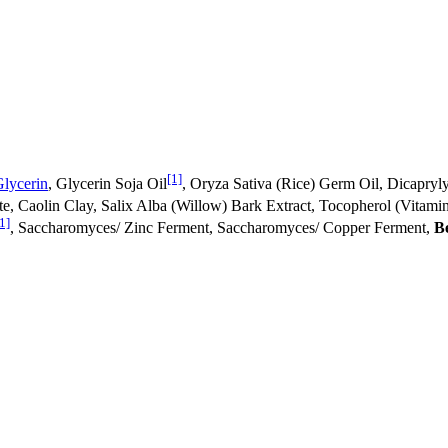
[1]
lycerin
, Glycerin Soja Oil
, Oryza Sativa (Rice) Germ Oil, Dicapryl
ate, Caolin Clay, Salix Alba (Willow) Bark Extract, Tocopherol (Vitamin
1]
, Saccharomyces/ Zinc Ferment, Saccharomyces/ Copper Ferment,
B