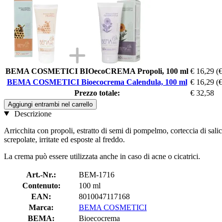
BEMA COSMETICI BIOecoCREMA Propoli, 100 ml
€ 16,29
(
BEMA COSMETICI Bioecocrema Calendula, 100 ml
€ 16,29
(
Prezzo totale:
€ 32,58
Aggiungi entrambi nel carrello
Descrizione
Arricchita con propoli, estratto di semi di pompelmo, corteccia di sali
screpolate, irritate ed esposte al freddo.
La crema può essere utilizzata anche in caso di acne o cicatrici.
Art.-Nr.:
BEM-1716
Contenuto:
100 ml
EAN:
8010047117168
Marca:
BEMA COSMETICI
BEMA:
Bioecocrema