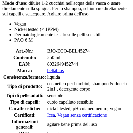
Modo d'uso
: diluire 1-2 cucchiai nell'acqua della vasca o usare
direttamente sulla spugna. Per lo shampoo, schiumare direttamente
sui capelli e sciacquare. Agitare prima dell'uso.
Vegan
Nickel tested (< 1PPM)
Dermatologicamente testato sulle pelli sensibili
PAO 6 M
Art.-Nr.:
BJO-ECO-BEL45274
Contenuto:
250 ml
EAN:
8032649452744
Marca:
beltàbios
Consistenza/formato:
liquida
cosmetico per bambini, shampoo & doccia
Tipo di prodotto:
2in1 , detergente corpo
Tipi di pelle adatti:
sensibile
Tipo di capelli:
cuoio capelluto sensibile
Caratteristiche:
nickel tested, pH cutaneo neutro, vegan
Certificati:
Icea
,
Vegan senza certificazione
Informazioni
agitare bene prima dell'uso
generali: