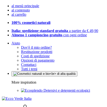
al menù principale
al contenuto
al carrello
100% cosmetici naturali
Italia: spedizione standard gratuita
a partire da € 49,90
Almeno 1 campioncino gratuito
con ogni ordine
Aiuto
Dov'è il mio ordine?
Restituzione prodotti
Costi di spedizione
Opzioni di pagamento
Contattaci
Tutti i temi
More inspiration
Detersivi e detergenti ecologici