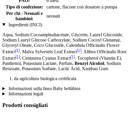
PAO:
6 mesi
Tipo di confezione:
cartone, flacone con dosatore a pompa
Per chi - Neonati e
neonati
bambini:
Ingredienti (INCI)
Aqua, Sodium Cocoamphodiacetate, Glycerin, Lauryl Glucoside,
Sodium Lauryl Glucose Carboxylate, Sodium Cocoyl Glutamat,
Glyceryl Oleate, Coco Glucoside, Calendula Officinalis Flower
[1]
[1]
Extract
, Malva Sylvestris Leaf Extract
, Althea Officinalis Root
[1]
[1]
Extract
, Centaurea Cyanus Extract
, Tocopherol (Vitamin E),
Panthenol, Potassium Lactate, Parfum,
Benzyl Alcohol
, Sodium
Benzoate, Potassium Sorbate, Lactic Acid, Xanthan Gum
da agricoltura biologica certificata
Informazioni sulla linea Baby beltàbios
Informazioni legali
Prodotti consigliati