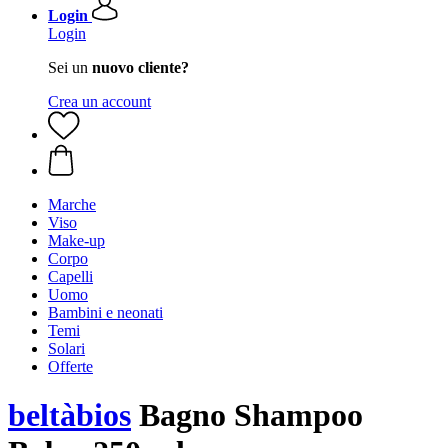
Login
Login
Sei un
nuovo cliente?
Crea un account
Marche
Viso
Make-up
Corpo
Capelli
Uomo
Bambini e neonati
Temi
Solari
Offerte
beltàbios
Bagno Shampoo