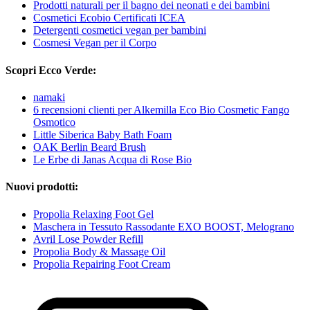
Prodotti naturali per il bagno dei neonati e dei bambini
Cosmetici Ecobio Certificati ICEA
Detergenti cosmetici vegan per bambini
Cosmesi Vegan per il Corpo
Scopri Ecco Verde:
namaki
6 recensioni clienti per Alkemilla Eco Bio Cosmetic Fango
Osmotico
Little Siberica Baby Bath Foam
OAK Berlin Beard Brush
Le Erbe di Janas Acqua di Rose Bio
Nuovi prodotti:
Propolia Relaxing Foot Gel
Maschera in Tessuto Rassodante EXO BOOST, Melograno
Avril Lose Powder Refill
Propolia Body & Massage Oil
Propolia Repairing Foot Cream