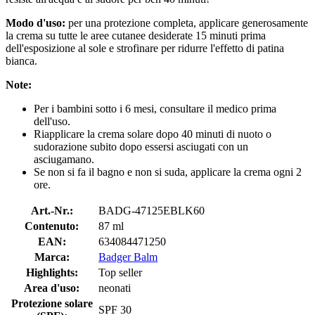
Modo d'uso:
per una protezione completa, applicare generosamente
la crema su tutte le aree cutanee desiderate 15 minuti prima
dell'esposizione al sole e strofinare per ridurre l'effetto di patina
bianca.
Note:
Per i bambini sotto i 6 mesi, consultare il medico prima
dell'uso.
Riapplicare la crema solare dopo 40 minuti di nuoto o
sudorazione subito dopo essersi asciugati con un
asciugamano.
Se non si fa il bagno e non si suda, applicare la crema ogni 2
ore.
Art.-Nr.:
BADG-47125EBLK60
Contenuto:
87 ml
EAN:
634084471250
Marca:
Badger Balm
Highlights:
Top seller
Area d'uso:
neonati
Protezione solare
SPF 30