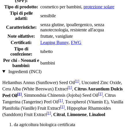
(SPF):
Tipo di prodotto:
cosmetico per bambini,
protezione solare
Tipi di pelle
sensibile
adatti:
senza glutine, ipoallergenico, senza
Caratteristiche:
nanotecnologia, resistente all'acqua
Note olfattive:
fruttate, vanigliate
Certificati:
Leaping Bunny
,
EWG
Tipo di
tubetto
confezione:
Per chi - Neonati e
bambini
bambini:
Ingredienti (INCI)
[1]
Helianthus Annus (Sunflower) Seed Oil
, Uncoated Zinc Oxide,
[1]
Cera Alba (White Beeswax) Extract
,
Citrus Aurantium Dulcis
[1]
[1]
Peel Oil
, Simmondsia Chinensis (Jojoba) Seed Oil
, Citrus
[1]
Tangerina (Tangerine) Peel Oil
, Tocopherol (Vitamin E), Vanilla
[1]
Planifolia (Vanille) Fruit Extract
, Hippophae Rhamnoides
[1]
(Sanddorn) Fruit Extract
,
Citral
,
Limonene
,
Linalool
da agricoltura biologica certificata