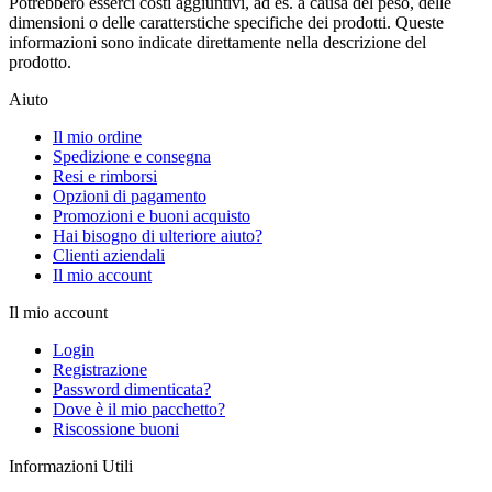
Potrebbero esserci costi aggiuntivi, ad es. a causa del peso, delle
dimensioni o delle caratterstiche specifiche dei prodotti. Queste
informazioni sono indicate direttamente nella descrizione del
prodotto.
Aiuto
Il mio ordine
Spedizione e consegna
Resi e rimborsi
Opzioni di pagamento
Promozioni e buoni acquisto
Hai bisogno di ulteriore aiuto?
Clienti aziendali
Il mio account
Il mio account
Login
Registrazione
Password dimenticata?
Dove è il mio pacchetto?
Riscossione buoni
Informazioni Utili