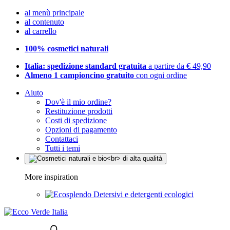
al menù principale
al contenuto
al carrello
100% cosmetici naturali
Italia: spedizione standard gratuita
a partire da € 49,90
Almeno 1 campioncino gratuito
con ogni ordine
Aiuto
Dov'è il mio ordine?
Restituzione prodotti
Costi di spedizione
Opzioni di pagamento
Contattaci
Tutti i temi
More inspiration
Detersivi e detergenti ecologici