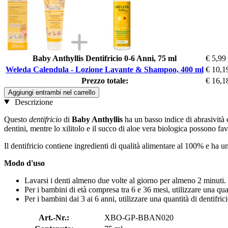
Baby Anthyllis Dentifricio 0-6 Anni, 75 ml
€ 5,99
Weleda Calendula - Lozione Lavante & Shampoo, 400 ml
€ 10,1
Prezzo totale:
€ 16,1
Aggiungi entrambi nel carrello
Descrizione
Questo
dentifricio
di
Baby Anthyllis
ha un basso indice di abrasività 
dentini, mentre lo xilitolo e il succo di aloe vera biologica possono fa
Il dentifricio contiene ingredienti di qualità alimentare al 100% e ha un
Modo d'uso
Lavarsi i denti almeno due volte al giorno per almeno 2 minuti.
Per i bambini di età compresa tra 6 e 36 mesi, utilizzare una quan
Per i bambini dai 3 ai 6 anni, utilizzare una quantità di dentifrici
Art.-Nr.:
XBO-GP-BBAN020