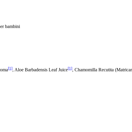
per bambini
[1]
[1]
Aroma
, Aloe Barbadensis Leaf Juice
, Chamomilla Recutita (Matricar