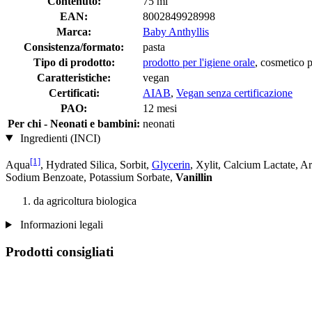
Contenuto:
75 ml
EAN:
8002849928998
Marca:
Baby Anthyllis
Consistenza/formato:
pasta
Tipo di prodotto:
prodotto per l'igiene orale
, cosmetico 
Caratteristiche:
vegan
Certificati:
AIAB
,
Vegan senza certificazione
PAO:
12 mesi
Per chi - Neonati e bambini:
neonati
Ingredienti (INCI)
[1]
Aqua
, Hydrated Silica, Sorbit,
Glycerin
, Xylit, Calcium Lactate, 
Sodium Benzoate, Potassium Sorbate,
Vanillin
da agricoltura biologica
Informazioni legali
Prodotti consigliati