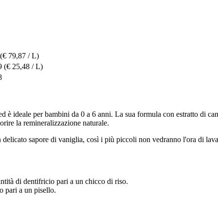
(€ 79,87 / L)
9
(€ 25,48 / L)
8
ed è ideale per bambini da 0 a 6 anni. La sua formula con estratto di cam
vorire la remineralizzazione naturale.
 delicato sapore di vaniglia, così i più piccoli non vedranno l'ora di lavar
tità di dentifricio pari a un chicco di riso.
o pari a un pisello.