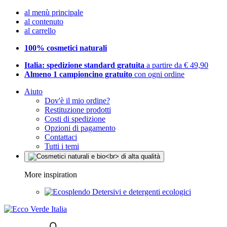
al menù principale
al contenuto
al carrello
100% cosmetici naturali
Italia: spedizione standard gratuita
a partire da € 49,90
Almeno 1 campioncino gratuito
con ogni ordine
Aiuto
Dov'è il mio ordine?
Restituzione prodotti
Costi di spedizione
Opzioni di pagamento
Contattaci
Tutti i temi
More inspiration
Detersivi e detergenti ecologici