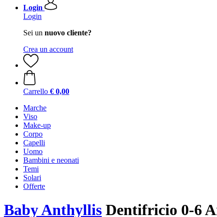
Login
Login
Sei un
nuovo cliente?
Crea un account
Carrello
€ 0,00
Marche
Viso
Make-up
Corpo
Capelli
Uomo
Bambini e neonati
Temi
Solari
Offerte
Baby Anthyllis
Dentifricio 0-6 A