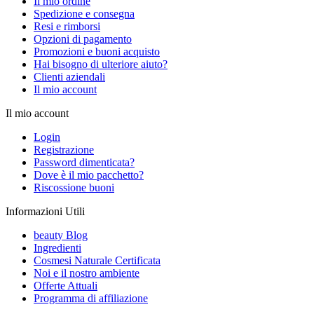
Il mio ordine
Spedizione e consegna
Resi e rimborsi
Opzioni di pagamento
Promozioni e buoni acquisto
Hai bisogno di ulteriore aiuto?
Clienti aziendali
Il mio account
Il mio account
Login
Registrazione
Password dimenticata?
Dove è il mio pacchetto?
Riscossione buoni
Informazioni Utili
beauty Blog
Ingredienti
Cosmesi Naturale Certificata
Noi e il nostro ambiente
Offerte Attuali
Programma di affiliazione