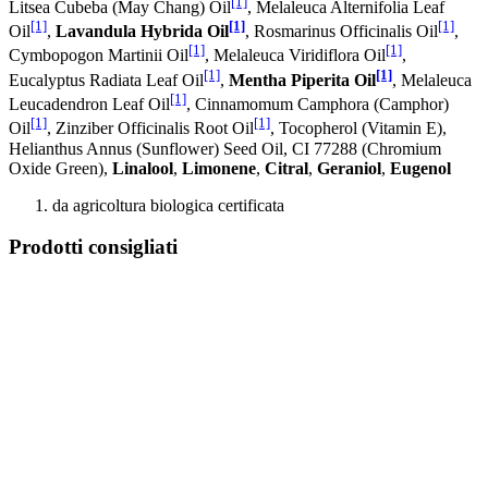
[1]
Litsea Cubeba (May Chang) Oil
, Melaleuca Alternifolia Leaf
[1]
[1]
[1]
Oil
,
Lavandula Hybrida Oil
, Rosmarinus Officinalis Oil
,
[1]
[1]
Cymbopogon Martinii Oil
, Melaleuca Viridiflora Oil
,
[1]
[1]
Eucalyptus Radiata Leaf Oil
,
Mentha Piperita Oil
, Melaleuca
[1]
Leucadendron Leaf Oil
, Cinnamomum Camphora (Camphor)
[1]
[1]
Oil
, Zinziber Officinalis Root Oil
, Tocopherol (Vitamin E),
Helianthus Annus (Sunflower) Seed Oil, CI 77288 (Chromium
Oxide Green),
Linalool
,
Limonene
,
Citral
,
Geraniol
,
Eugenol
da agricoltura biologica certificata
Prodotti consigliati