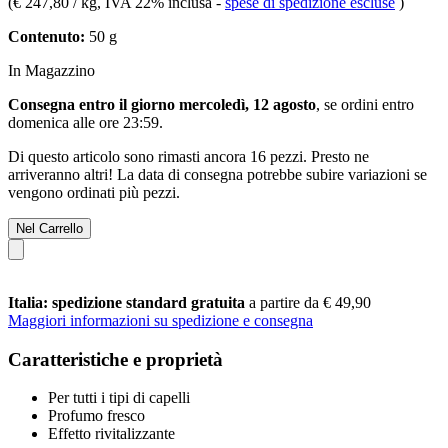
(
€ 247,80 / kg
, IVA 22% inclusa
-
spese di spedizione escluse
)
Contenuto:
50 g
In Magazzino
Consegna entro il giorno mercoledì, 12 agosto
, se ordini entro
domenica alle ore 23:59
.
Di questo articolo sono rimasti ancora 16 pezzi. Presto ne
arriveranno altri! La data di consegna potrebbe subire variazioni se
vengono ordinati più pezzi.
Nel Carrello
Italia: spedizione standard gratuita
a partire da € 49,90
Maggiori informazioni su spedizione e consegna
Caratteristiche e proprietà
Per tutti i tipi di capelli
Profumo fresco
Effetto rivitalizzante