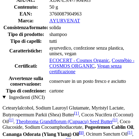
Art.-Nr.:
XDK-LSN-7904963
Contenuto:
50 g
EAN:
3760087904963
Marca:
AYURVENAT
Consistenza/formato:
solida
Tipo di prodotto:
shampoo
Tipo di capelli:
tutti
ayurvedico, confezione senza plastica,
Caratteristiche:
unisex, vegan
ECOCERT - Cosmos Organic
,
Cosmébio -
Certificati:
COSMOS ORGANIC
,
Vegan senza
certificazione
Avvertenze sulla
conservare in un posto fresco e asciutto
conservazione:
Tipo di confezione:
cartone
Ingredienti (INCI)
Cetearylalcohol, Sodium Lauroyl Glutamate, Myristyl Lactate,
[1]
Butyrospermum Parkii (Shea) Butter
, Cocos Nucifera (Coconut)
[1]
[1]
Oil
,
Theobroma Grandiflorum (Cupuacu) Seed Butter
, Coco
Glucoside, Sodium Cocoamphodiacetate,
Pogostemon Cablin Oil
,
[1]
[1]
Cananga Odorata (Ylang Ylang) Oil
, Ocinum Sanctum Oil
,