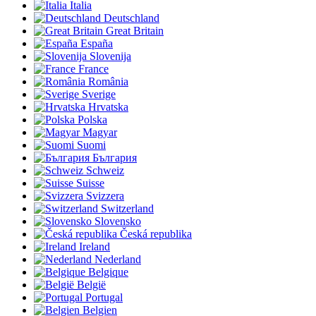
Italia
Deutschland
Great Britain
España
Slovenija
France
România
Sverige
Hrvatska
Polska
Magyar
Suomi
България
Schweiz
Suisse
Svizzera
Switzerland
Slovensko
Česká republika
Ireland
Nederland
Belgique
België
Portugal
Belgien