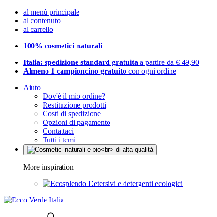
al menù principale
al contenuto
al carrello
100% cosmetici naturali
Italia: spedizione standard gratuita
a partire da € 49,90
Almeno 1 campioncino gratuito
con ogni ordine
Aiuto
Dov'è il mio ordine?
Restituzione prodotti
Costi di spedizione
Opzioni di pagamento
Contattaci
Tutti i temi
More inspiration
Detersivi e detergenti ecologici