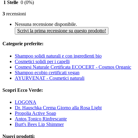
1 Stelle
0
(0%)
3
recensioni
Nessuna recensione disponibile.
Scrivi la prima recensione su questo prodotto!
Categorie preferite:
Shampoo solidi naturali e con ingredienti bio
Cosmetici solidi per i capelli
Cosmesi Naturale Certificata ECOCERT - Cosmos Organic
Shampoo ecobio certificati vegan
AYURVENAT - Cosmetici naturali
Scopri Ecco Verde:
LOGONA
Dr. Hauschka Crema Giorno alla Rosa Light
Propolia Active Soap
Antos Tonico Rinfrescante
Burt's Bees Lip Shimmer
Nuovi prodotti: