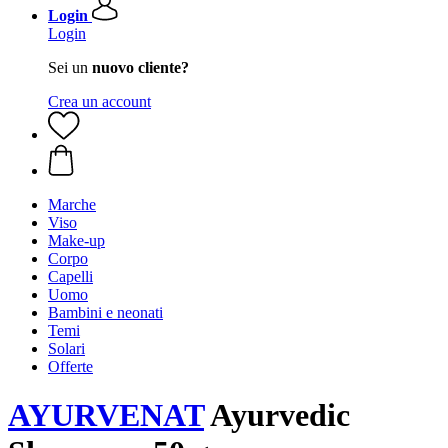
Login
Login
Sei un
nuovo cliente?
Crea un account
Marche
Viso
Make-up
Corpo
Capelli
Uomo
Bambini e neonati
Temi
Solari
Offerte
AYURVENAT
Ayurvedic