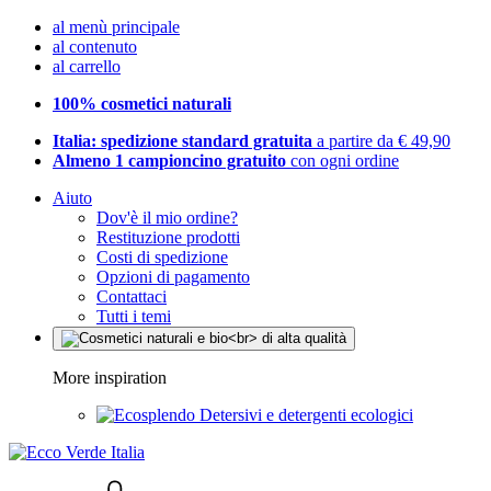
al menù principale
al contenuto
al carrello
100% cosmetici naturali
Italia: spedizione standard gratuita
a partire da € 49,90
Almeno 1 campioncino gratuito
con ogni ordine
Aiuto
Dov'è il mio ordine?
Restituzione prodotti
Costi di spedizione
Opzioni di pagamento
Contattaci
Tutti i temi
More inspiration
Detersivi e detergenti ecologici