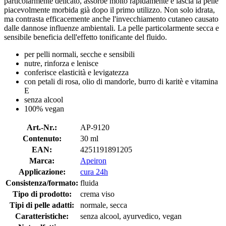
particolarmente delicato, assorbe molto rapidamente e lascia la pelle
piacevolmente morbida già dopo il primo utilizzo. Non solo idrata,
ma contrasta efficacemente anche l'invecchiamento cutaneo causato
dalle dannose influenze ambientali. La pelle particolarmente secca e
sensibile beneficia dell'effetto tonificante del fluido.
per pelli normali, secche e sensibili
nutre, rinforza e lenisce
conferisce elasticità e levigatezza
con petali di rosa, olio di mandorle, burro di karitè e vitamina
E
senza alcool
100% vegan
Art.-Nr.:
AP-9120
Contenuto:
30 ml
EAN:
4251191891205
Marca:
Apeiron
Applicazione:
cura 24h
Consistenza/formato:
fluida
Tipo di prodotto:
crema viso
Tipi di pelle adatti:
normale, secca
Caratteristiche:
senza alcool, ayurvedico, vegan