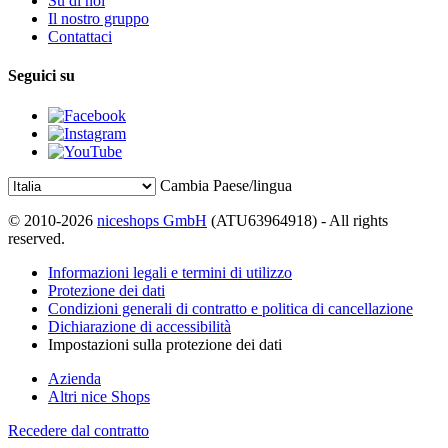
Su di noi
Il nostro gruppo
Contattaci
Seguici su
Cambia Paese/lingua
© 2010-2026
niceshops GmbH
(ATU63964918) - All rights
reserved.
Informazioni legali e termini di utilizzo
Protezione dei dati
Condizioni generali di contratto e politica di cancellazione
Dichiarazione di accessibilità
Impostazioni sulla protezione dei dati
Azienda
Altri nice Shops
Recedere dal contratto