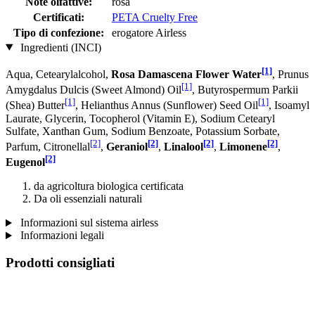
Note olfattive:
rosa
Certificati:
PETA Cruelty Free
Tipo di confezione:
erogatore Airless
Ingredienti (INCI)
[1]
Aqua, Cetearylalcohol,
Rosa Damascena Flower Water
, Prunus
[1]
Amygdalus Dulcis (Sweet Almond) Oil
, Butyrospermum Parkii
[1]
[1]
(Shea) Butter
, Helianthus Annus (Sunflower) Seed Oil
, Isoamyl
Laurate, Glycerin, Tocopherol (Vitamin E), Sodium Cetearyl
Sulfate, Xanthan Gum, Sodium Benzoate, Potassium Sorbate,
[2]
[2]
[2]
[2]
Parfum, Citronellal
,
Geraniol
,
Linalool
,
Limonene
,
[2]
Eugenol
da agricoltura biologica certificata
Da oli essenziali naturali
Informazioni sul sistema airless
Informazioni legali
Prodotti consigliati