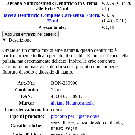
alviana Naturkosmetik Dentifricio in Crema
€ 2,79
(€ 37,20
alle Erbe, 75 ml
/ L)
lavera Dentifricio Complete Care senza Fluoro,
€ 3,39
75 ml
(€ 45,20 / L)
Prezzo totale:
€ 6,18
Aggiungi entrambi nel carrello
Descrizione
Grazie ad un ottimo mix di erbe naturali, questo dentifricio è
particolarmente indicato per i denti sensibili. È molto efficace nella
pulizia, ma estremamente delicato. Inoltre, le erbe contenute
assicurano un piacevole alito fresco. Il prodotto non contiene
fluoruro di sodio e diossido di titanio.
Art.-Nr.:
BON-239900
Contenuto:
75 ml
EAN:
4260167188935
Marca:
alviana Naturkosmetik
Consistenza/formato:
crema
Tipo di prodotto:
prodotto per l'igiene orale
senza fluoro, senza biossido di titanio,
Caratteristiche:
unisex, vegan
Note olfattive:
erbacee/aromatiche