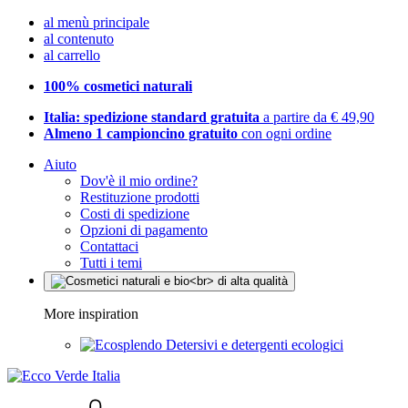
al menù principale
al contenuto
al carrello
100% cosmetici naturali
Italia: spedizione standard gratuita
a partire da € 49,90
Almeno 1 campioncino gratuito
con ogni ordine
Aiuto
Dov'è il mio ordine?
Restituzione prodotti
Costi di spedizione
Opzioni di pagamento
Contattaci
Tutti i temi
More inspiration
Detersivi e detergenti ecologici