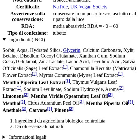
Certificati:
NaTrue
,
UK Vegan Society
Avvertenze sulla
conservare in un posto fresco, asciutto e al
conservazione:
riparo dalla luce
RDA:
media abrasività: RDA = 40 – 60
Tipo di confezione:
tubetto
Ingredienti (INCI)
Sorbit, Aqua, Hydrated Silica,
Glycerin
, Calcium Carbonate, Xylit,
Betaine, Disodium Cocoyl Glutamate, Xanthan Gum, Sodium
Cocoyl Glutamat, Zinc Lactate, Lactic Acid, Levulinic Acid, Salvia
[1]
Officinalis (Sage) Leaf Extract
, Chamomilla Recutita (Matricaria)
[1]
[1]
Flower Extract
, Myrtus Communis (Myrte) Leaf Extract
,
[1]
Mentha Piperita Leaf Extract
, Thymus Vulgaris Leaf
[1]
[2]
Extract
, Sodium Levulinate, Sodium Hydroxyde, Aroma
,
[2]
[2]
Limonene
,
Mentha Viridis (Spearmint) Leaf Oil
,
[2]
[2]
[2]
Menthol
, Citrus Aurantium Peel Oil
,
Mentha Piperita Oil
,
[2]
[2]
[2]
Anethole
,
Carvone
,
Pinene
ingredienti da agricoltura biologica controllata
Da oli essenziali naturali
Informazioni legali