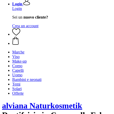
Login
Login
Sei un
nuovo cliente?
Crea un account
Marche
Viso
Make-up
Corpo
Capelli
Uomo
Bambini e neonati
Temi
Solari
Offerte
alviana Naturkosmetik