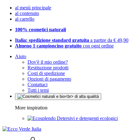
al menù principale
al contenuto
al carrello
100% cosmetici naturali
Italia: spedizione standard gratuita
a partire da € 49,90
Almeno 1 campioncino gratuito
con ogni ordine
Aiuto
Dov'è il mio ordine?
Restituzione prodotti
Costi di spedizione
Opzioni di pagamento
Contattaci
Tutti i temi
More inspiration
Detersivi e detergenti ecologici