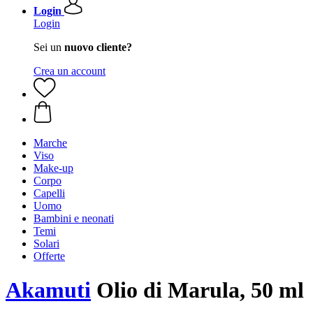
Login
Login
Sei un
nuovo cliente?
Crea un account
Marche
Viso
Make-up
Corpo
Capelli
Uomo
Bambini e neonati
Temi
Solari
Offerte
Akamuti
Olio di Marula, 50 ml