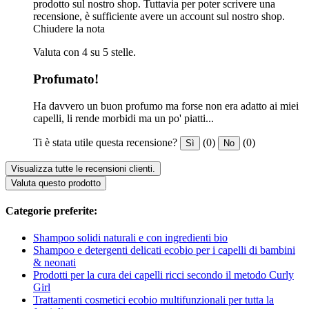
prodotto sul nostro shop. Tuttavia per poter scrivere una
recensione, è sufficiente avere un account sul nostro shop.
Chiudere la nota
Valuta con 4 su 5 stelle.
Profumato!
Ha davvero un buon profumo ma forse non era adatto ai miei
capelli, li rende morbidi ma un po' piatti...
Ti è stata utile questa recensione?
(0)
(0)
Sì
No
Visualizza tutte le recensioni clienti.
Valuta questo prodotto
Categorie preferite:
Shampoo solidi naturali e con ingredienti bio
Shampoo e detergenti delicati ecobio per i capelli di bambini
& neonati
Prodotti per la cura dei capelli ricci secondo il metodo Curly
Girl
Trattamenti cosmetici ecobio multifunzionali per tutta la