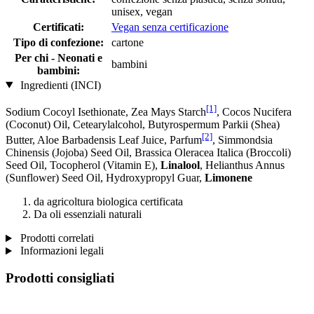
unisex, vegan
Certificati:
Vegan senza certificazione
Tipo di confezione:
cartone
Per chi - Neonati e
bambini
bambini:
Ingredienti (INCI)
[1]
Sodium Cocoyl Isethionate, Zea Mays Starch
, Cocos Nucifera
(Coconut) Oil, Cetearylalcohol, Butyrospermum Parkii (Shea)
[2]
Butter, Aloe Barbadensis Leaf Juice, Parfum
, Simmondsia
Chinensis (Jojoba) Seed Oil, Brassica Oleracea Italica (Broccoli)
Seed Oil, Tocopherol (Vitamin E),
Linalool
, Helianthus Annus
(Sunflower) Seed Oil, Hydroxypropyl Guar,
Limonene
da agricoltura biologica certificata
Da oli essenziali naturali
Prodotti correlati
Informazioni legali
Prodotti consigliati