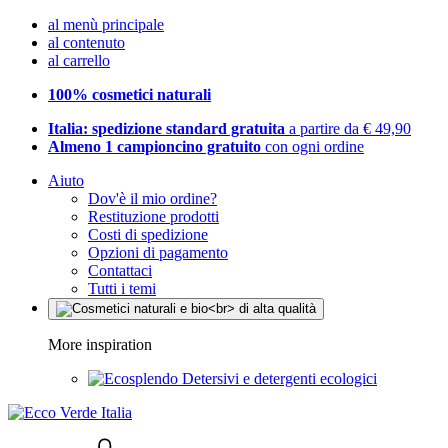
al menù principale
al contenuto
al carrello
100% cosmetici naturali
Italia: spedizione standard gratuita
a partire da € 49,90
Almeno 1 campioncino gratuito
con ogni ordine
Aiuto
Dov'è il mio ordine?
Restituzione prodotti
Costi di spedizione
Opzioni di pagamento
Contattaci
Tutti i temi
More inspiration
Detersivi e detergenti ecologici