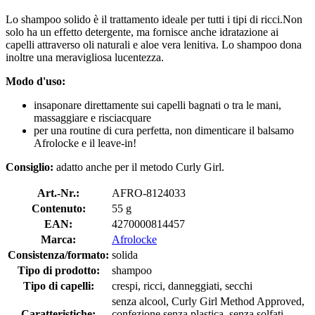
Lo shampoo solido è il trattamento ideale per tutti i tipi di ricci.Non
solo ha un effetto detergente, ma fornisce anche idratazione ai
capelli attraverso oli naturali e aloe vera lenitiva. Lo shampoo dona
inoltre una meravigliosa lucentezza.
Modo d'uso:
insaponare direttamente sui capelli bagnati o tra le mani,
massaggiare e risciacquare
per una routine di cura perfetta, non dimenticare il balsamo
Afrolocke e il leave-in!
Consiglio:
adatto anche per il metodo Curly Girl.
Art.-Nr.:
AFRO-8124033
Contenuto:
55 g
EAN:
4270000814457
Marca:
Afrolocke
Consistenza/formato:
solida
Tipo di prodotto:
shampoo
Tipo di capelli:
crespi, ricci, danneggiati, secchi
senza alcool, Curly Girl Method Approved,
Caratteristiche:
confezione senza plastica, senza solfati,