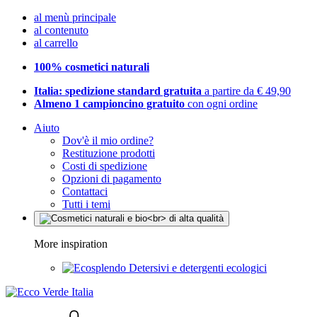
al menù principale
al contenuto
al carrello
100% cosmetici naturali
Italia: spedizione standard gratuita
a partire da € 49,90
Almeno 1 campioncino gratuito
con ogni ordine
Aiuto
Dov'è il mio ordine?
Restituzione prodotti
Costi di spedizione
Opzioni di pagamento
Contattaci
Tutti i temi
More inspiration
Detersivi e detergenti ecologici