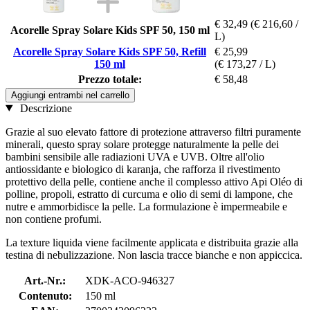
€ 32,49
(€ 216,60 /
Acorelle Spray Solare Kids SPF 50, 150 ml
L)
Acorelle Spray Solare Kids SPF 50, Refill
€ 25,99
150 ml
(€ 173,27 / L)
Prezzo totale:
€ 58,48
Aggiungi entrambi nel carrello
Descrizione
Grazie al suo elevato fattore di protezione attraverso filtri puramente
minerali, questo spray solare protegge naturalmente la pelle dei
bambini sensibile alle radiazioni UVA e UVB. Oltre all'olio
antiossidante e biologico di karanja, che rafforza il rivestimento
protettivo della pelle, contiene anche il complesso attivo Api Oléo di
polline, propoli, estratto di curcuma e olio di semi di lampone, che
nutre e ammorbidisce la pelle. La formulazione è impermeabile e
non contiene profumi.
La texture liquida viene facilmente applicata e distribuita grazie alla
testina di nebulizzazione. Non lascia tracce bianche e non appiccica.
Art.-Nr.:
XDK-ACO-946327
Contenuto:
150 ml