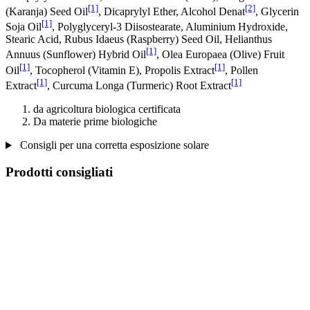
[1]
[2]
(Karanja) Seed Oil
, Dicaprylyl Ether, Alcohol Denat
, Glycerin
[1]
Soja Oil
, Polyglyceryl-3 Diisostearate, Aluminium Hydroxide,
Stearic Acid, Rubus Idaeus (Raspberry) Seed Oil, Helianthus
[1]
Annuus (Sunflower) Hybrid Oil
, Olea Europaea (Olive) Fruit
[1]
[1]
Oil
, Tocopherol (Vitamin E), Propolis Extract
, Pollen
[1]
[1]
Extract
, Curcuma Longa (Turmeric) Root Extract
da agricoltura biologica certificata
Da materie prime biologiche
Consigli per una corretta esposizione solare
Prodotti consigliati