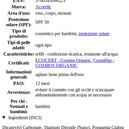
EAN:
3700343096223
Marca:
Acorelle
Area d'uso:
viso, corpo, neonati
Protezione
SPF 50
solare (SPF):
Tipo di
cosmetico per bambini,
protezione solare
prodotto:
Tipi di pelle
ogni tipo
adatti:
Caratteristiche:
refill - confezione ricarica, resistente all'acqua
ECOCERT - Cosmos Organic
,
Cosmébio -
Certificati:
COSMOS ORGANIC
Informazioni
agitare bene prima dell'uso
generali:
PAO:
12 mesi
evitare il contatto con gli occhi e sciacquare
Avvertenze:
abbondantemente con acqua se necessario
Per chi -
Neonati e
bambini
bambini:
Ingredienti (INCI)
Dicaprylyl Carbonate, Titanium Dioxide (Nano), Pongamia Glabra