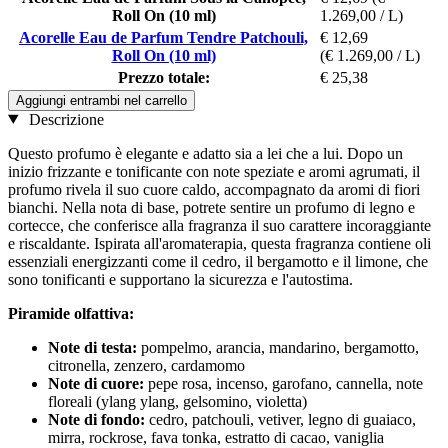
Roll On (10 ml)
1.269,00 / L)
Acorelle Eau de Parfum Tendre Patchouli,
€ 12,69
Roll On (10 ml)
(€ 1.269,00 / L)
Prezzo totale:
€ 25,38
Aggiungi entrambi nel carrello
Descrizione
Questo profumo è elegante e adatto sia a lei che a lui. Dopo un
inizio frizzante e tonificante con note speziate e aromi agrumati, il
profumo rivela il suo cuore caldo, accompagnato da aromi di fiori
bianchi. Nella nota di base, potrete sentire un profumo di legno e
cortecce, che conferisce alla fragranza il suo carattere incoraggiante
e riscaldante. Ispirata all'aromaterapia, questa fragranza contiene oli
essenziali energizzanti come il cedro, il bergamotto e il limone, che
sono tonificanti e supportano la sicurezza e l'autostima.
Piramide olfattiva:
Note di
testa:
pompelmo, arancia, mandarino, bergamotto,
citronella, zenzero, cardamomo
Note di cuore:
pepe rosa, incenso, garofano, cannella, note
floreali (ylang ylang, gelsomino, violetta)
Note di fondo:
cedro, patchouli, vetiver, legno di guaiaco,
mirra, rockrose, fava tonka, estratto di cacao, vaniglia