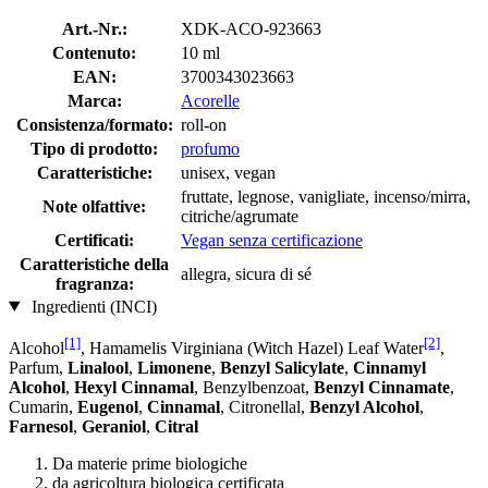
Art.-Nr.:
XDK-ACO-923663
Contenuto:
10 ml
EAN:
3700343023663
Marca:
Acorelle
Consistenza/formato:
roll-on
Tipo di prodotto:
profumo
Caratteristiche:
unisex, vegan
fruttate, legnose, vanigliate, incenso/mirra,
Note olfattive:
citriche/agrumate
Certificati:
Vegan senza certificazione
Caratteristiche della
allegra, sicura di sé
fragranza:
Ingredienti (INCI)
[1]
[2]
Alcohol
, Hamamelis Virginiana (Witch Hazel) Leaf Water
,
Parfum,
Linalool
,
Limonene
,
Benzyl Salicylate
,
Cinnamyl
Alcohol
,
Hexyl Cinnamal
, Benzylbenzoat,
Benzyl Cinnamate
,
Cumarin,
Eugenol
,
Cinnamal
, Citronellal,
Benzyl Alcohol
,
Farnesol
,
Geraniol
,
Citral
Da materie prime biologiche
da agricoltura biologica certificata