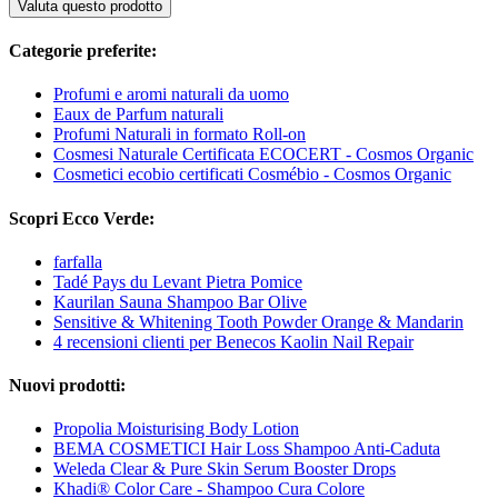
Valuta questo prodotto
Categorie preferite:
Profumi e aromi naturali da uomo
Eaux de Parfum naturali
Profumi Naturali in formato Roll-on
Cosmesi Naturale Certificata ECOCERT - Cosmos Organic
Cosmetici ecobio certificati Cosmébio - Cosmos Organic
Scopri Ecco Verde:
farfalla
Tadé Pays du Levant Pietra Pomice
Kaurilan Sauna Shampoo Bar Olive
Sensitive & Whitening Tooth Powder Orange & Mandarin
4 recensioni clienti per Benecos Kaolin Nail Repair
Nuovi prodotti:
Propolia Moisturising Body Lotion
BEMA COSMETICI Hair Loss Shampoo Anti-Caduta
Weleda Clear & Pure Skin Serum Booster Drops
Khadi® Color Care - Shampoo Cura Colore