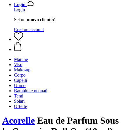
Login
Login
Sei un
nuovo cliente?
Crea un account
Marche
Viso
Make-up
Corpo
Capelli
Uomo
Bambini e neonati
Temi
Solari
Offerte
Acorelle
Eau de Parfum Sous