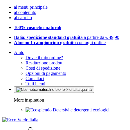
al menù principale
al contenuto
al carrello
100% cosmetici naturali
Italia: spedizione standard gratuita
a partire da € 49,90
Almeno 1 campioncino gratuito
con ogni ordine
Aiuto
Dov'è il mio ordine?
Restituzione prodotti
Costi di spedizione
Opzioni di pagamento
Contattaci
Tutti i temi
More inspiration
Detersivi e detergenti ecologici