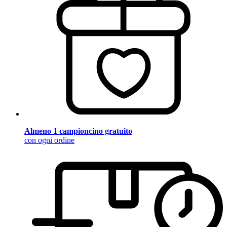
Almeno 1 campioncino gratuito
con ogni ordine